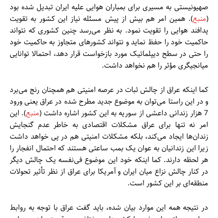
صهیونیستی به مسیری برای بمباران هوایی علیه ایران تبدیل شده بود
(
منبع
). همین امر هم بیش از پیش مسئله نیاز این کشور به تقویت
پدافند هوایی را تقویت نمود. به نظر می‌رسد چنین کشوری که نتواند
حاکمیت خود را حفظ نماید و نتواند کشورهای متجاوز به حاکمیت خود
را حتی در سطح دیپلماتیک مورد بازخواست قرار دهد، احتمالا توانایی
میانجیگری مؤثر را هم نخواهد داشت.
کما اینکه عراق از چالش ثبات در عرصه امنیتی هم همچنان رنج می‌برد
و در این راستا می‌توان به موضوع جدید مطرح شده در عراق یعنی ورود
7 هزار زندانی داعشی از سوریه به این کشور اشاره داشت (
منبع
). این
امر نه تنها برای عراق مشکلات اقتصادی به خاطر عدم گنجایش
زندان‌ها ایجاد می‌کند، بلکه مشکلات امنیتی هم در پی خواهد داشت
زیرا این زندانیان به عوان یک بمب ساعتی هستند که احتمال انفجار را
هر لحظه دارند. کما اینکه خود این موضوع فی‌نفسه یک چالش دیگر
در کنار چالش نزاع میان ایران و آمریکا برای عراق از نظر تأثیر تحولات
منطقه‌ای بر این کشور است.
در نتیجه همه این موارد بیان شده، باید گفت عراق با توجه به روابط