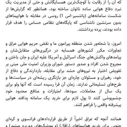
که آن را از رقابت با کوچک‌ترین همسایگانش و حتی از مدیریت یک
نبرد دفاع هوایی ساده ناتوان ساخته بود، همانطور که گزارش‌ها از
شکست سامانه‌های (پانتسیر-اس 1) روسی در مقابله با هواپیماهای
بدون سرنشین ناشناسی که پایگاه‌های نظامی حساس را هدف قرار
داده بودند، پرده برداشتند.
امروز، با شعله‌ور شدن منطقه پیرامون ما و نقض حریم هوایی عراق و
تجاوزات مکرر کشورهای همسایه در درگیری‌های متقابل‌شان و
پیامدهای واکنش‌های جنگ اسرائیل و آمریکا علیه ایران و جان باختن و
مجروح شدن افراد و صدور دستور شورای وزیران امنیت ملی مبنی بر
تفویض اختیار به نیروهای حشد برای مقابله، بازدارندگی و دفاع از
خود، رهبران و مسئولان چاره‌ای جز بازنگری ریشه‌ای در سیاست‌ها و
طرح‌های تسلیحاتی ندارند. زمان آن فرا رسیده است که آنها ولو برای
یک سال از معاملات، سودها، امتیازات و منافع محدود خود
چشم‌پوشی کنند تا پول لازم برای خرید یک سامانه پدافند هوایی
پیشرفته واقعی را فراهم کنند.
همانند آنچه که عراق اخیراً از طریق قراردادهای فرانسوی و کره‌ای
جنوبی برای خرید هواپیماهای (رافال) (و موشک‌های دوربرد میتیور) و