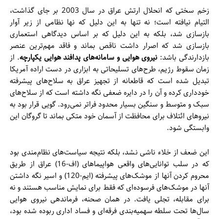
زخم سختی که انحلال ارتش عراق در سال 2003 بر جای گذاشت،
التیام نیافته است؛ نه تنها به این دلیل که نها نظامی از زیر آوار
بازسازی شد، بلکه به این دلیل که بر اساس دیدگاهی استعماری
بازسازی شد که اصرار داشت ناقص بماند و فاقد مهم‌ترین عنصر
بازدارندگی باشد:
نیروی هوایی و سامانه‌های پدافند هوایی یکپارچه
. از
زمان سقوط رژیم، طرح‌های تسلیحاتی به ابزاری در دست اراده آمریکا
تبدیل شده است که قاطعانه از تجهیز عراق به سلاح‌های پیشرفته
خودداری کرده و آن را در دایره ضعفی نگه داشته است که از سلاح‌های
سبک و متوسط و سنگین بسیار محدود فراتر نمی‌رود. گویی قرار بود به
نیروهای ائتلاف برای محافظت از آسمان خود متکی بماند تا گروگان این
وابستگی شود.
این ضعف از خلاء ناشی نشد، بلکه نتیجه سیاست‌های نظام‌مندی بود
که در سلب توانایی‌های واقعی هواپیماهای (اف-16) عراق از طریق
محروم کردن آنها از موشک‌های پیشرفته (ایم-120) و اسیر نگه داشتن
آنها در موشک‌های فرسوده‌ای که فقط برای نمایش مناسب هستند و نه
برای مقابله، تجلی یافت. در همان صحنه، فرماندهی نیروی هوایی
سال‌ها تحت سلطه سهمیه‌بندی فرقه‌ای و فساد اداری ربوده شده بود،