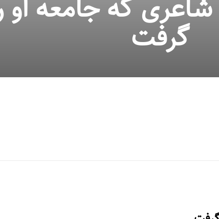
اعری که جامعه او را
گرفت
گرفت