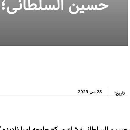
حسین السلطانی؛ ش
28 می 2025
تاریخ:
حسین السلطانی؛ شاعری که جامعه او را نادیده 