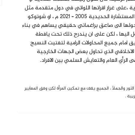
،على غرار اقرانها اللواتي في دول متقدمة مثل
انديرا غاندي في الهند ١٩٦٦-١٩٧٧، وميركل المستشارة الحديدية ٢٠٠٥ – ٢٠٢١ م ، او شوتوكو
ان بين ٧٤٩ – ٧٧٠م ، حتى نحولها الى صاعق براغماتي حقيقي يساهم في بناء
اليها ، لكن على ان يندرج ذلك تحت يافطة
ق امام جميع المحاولات الرامية لتفتيت النسيج
 الاخلاقي الذي تحاول بعض الجهات الخارجية
أي العام والتعايش السلمي بين الافراد.
مطالعات عراق
من نحن
ثور والجملاّ ، الجميع يقف مع تمكين المرأة لكن وفق المعايير
اتصل بنا
بية .