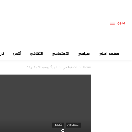
منيو
صفحه اصلی
سياسي
الاجتماعي
الثقافي
ألامن
تار
Home
الاجتماعي
المرأة ووهم التمكين!؟
الاجتماعي
الثقافي