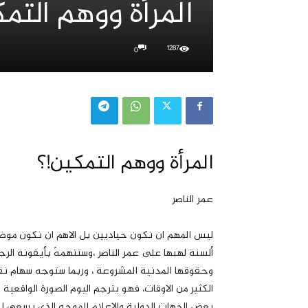
المرأة ووهم التم
1287
0
المرأة ووهم التمكين!؟
عمر الناصر
ليس المهم ان نكون حياديين بل الاهم ان نكون موض
ألسنة لهبها على عمر الناصر ،وستتهمهً بأيقونة ال
وحقوقها المدنية المشروعة ، وربما ستوجه سهام نق
الكثير من الاوقات، فهو يترجم اليوم الصورة الواقعية 
بعض الجهات الدولية والاعلام الموجه الذي يسعى ل