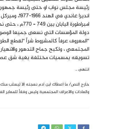
رئيسة مجلس نواب او حتى رئيسة جمهورية 
امبراطورة الياب
دولة المؤسسات التي نسعى جميعا الوصول 
“المعروف عرفاً كالمشروط شراً “لقطع الطري
المجتمعي ، ولكبح جماح التدهور والانهيار
تسويقه بمسميات مختلفة بغية شق عصى الر
انتهى ..
خارج النص/ ما اعطاك ابن ادم نعجته الا ليسلب منك ال
والعادات والاعراف المجتمعية وليس وفقاً للمعاير الغر