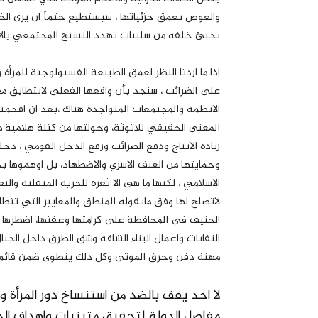
والغوص بعمق جزئياتها ، سيستطيع حتماً ان يرى الخ
يخبئ خلفه من سلبيات تهدد النسيج المجتمعي بالان
اذا ما اردنا النظر لعمق الطبيعة الفسيولوجية للمرأ
على الضرائب ، سنجد بأن واقعها الفعلي لايتطابق مع 
الانظمة والمجتمعات المتواجدة هناك ،بعد ان اقحمت
المعنى الحقيقي للانوثة، وحولتها من كتلة هلامية
زيادة الانتاج ودفع الضرائب ورفع الدخل القومي ، دخلو
وحمايتها من العنف الاسري والاضطهاد، بل اوهموها بحق
الاسلامي ، لكنها ما هي الا ثغرة للحرية المنفلتة وال
لاتصلح لها وفق مايقوله المنطق والمعايير التي تتطا
الحنيف في المحافظة على كرامتها وعفتها، اضطرها
النفايات واعمال البناء الشاقة وشق الطرق داخل الجب
مهنة دفن وحرق الموتى وكل ذلك ينطوي ضمن قائمة تم
لا احد يقف بالضد من استنساخ دور المرأة 
مفاصل الدولة لتحقيق متبنيات واهداف الح