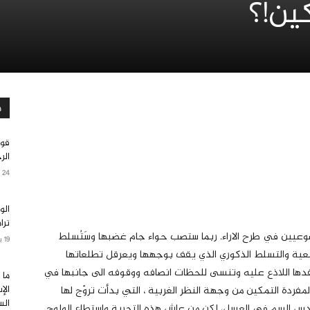
كين!؟
م
قوا
الر
24 أبريل 2023
الو
ترا
وعيين في طرح الاراء. ربما ستصب حواء جام غضبها وسَتُسلط
19 يناير 2025
رجعية والتسلط الذكوري الذي يقف بوجهها ويعرقل تطلعاتها
دها اللاذع عليه وتنسى للحظات انصافه ووقوفه الى جانبها في
ما 
الإ
لمفردة التمكين من وجهة النظر الغربية ، التي بدأت تروّج لها
الس
دس السم في العسل، لكن من عاش هذه التجربة واستطاع الولوج