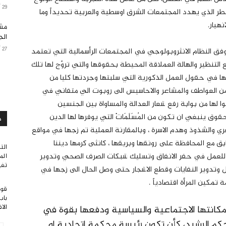
29 أبريل 2023
طر الذي يهدد المجتمعات الشرق اوسطية والعربية تحديداً وما
هيار.
مشر
الج
27 أكتوبر 2024
ة وفق النظام الانثروبولوجي في المجتمعات الرأسمالية التي تعتمد
التنظير والهالة العملاقة المحيطة بحقوقها والتي تروّج لها تلك
ها في حقول العمل الذكورية التي سلبتها وجردتها كليا من
 من العواطف والمشاعر والاحاسيس الى روبوت الي متفاني في
ا لها من بوابة رفع شعار العدالة والمساواة بين الجنسين
وق ينبغي ان تكون من المُسَلَمَاتْ التي يوفرها لها الدين
د
تعري والشذوذ وهدم الاسرة ، وبالمقارنة العملية تم زجها في مواقع
بق مع المحافظة على رونقها وبريقها ، كانثى كرمها ديننا
الت
 للعمل في حفر الانفاق وتسليك شبكات الصرف الصحي وتدوير
الم
تغي
ال وتدوير النفايات وقطع الاشجار حتى وصل الحال الى زجها في
كين المرأة اقتصادياً .
قوا
باب
الا
ومكانتها الاجتماعية والسياسية ودفعها بقوة في
كم الرشيد، كأن تكون رئيسة محكمة اتحادية او