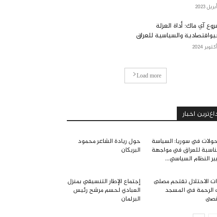
وع آي ماك؛ أداة العزلة
يواقتصادية والسياسية للعراق
Load more
اغ‌ترین اخبار
حولات في سوريا: السياسة
حول ريادة الشاعر محمود
ناسبة للعراق في مواجهة
البريكان
ير النظام السياسي...
ت الاحتلال تقتحم مصلى
إجتماع الإطار التنسيقي بمنزل
 الرحمة في المسجد
العبادي لحسم مرشح رئيس
قصى
البرلمان