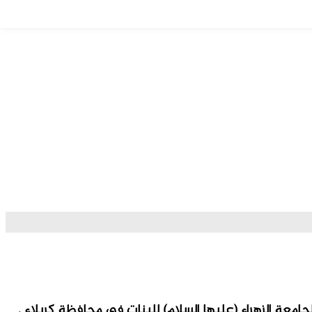
امعة الزهراء (عليها السلام) للبنات في محافظة كربلاء .