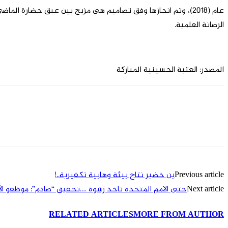
عام (2018)، وتم انجازها وفق تصاميم هي مزيج بين عبق حضارة 
الرصانة العلمية.
المصدر: العتبة الحسينية المبارکة
Previous article
بن خضير نتاج بيئة وهابية تكفيرية..!
Next article
حتى الامم المتحدة تاخذ رشوة ….تحقيق “صادم”: موظفو ال
RELATED ARTICLES
MORE FROM AUTHOR