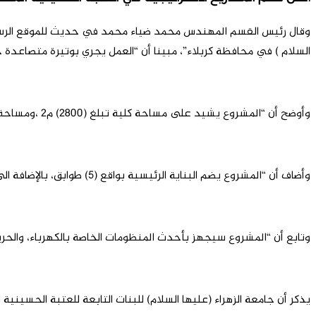
وقال رئيس القسم المهندس محمد ضياء محمد في حديث للموقع الرسمي، إ
السلام ) في محافظة كربلاء”، مبينا أن “العمل يجري بوتيرة متصاعدة حي
وأوضح أن “المشروع يشيد على مساحة كلية تبلغ (2800) م2 ،ومساحة بنائية تبلغ (6300) م2”.
وأضاف أن “المشروع يضم البناية الرئيسية بواقع (5) طوابق، بالإضافة الى البناية الخدمية والتي تحتوي على الأجهزة الكهروميكانيكية من مولدات، وخزانات ماء، وغرفة استعلامات”.
وتابع أن “المشروع سيجهز بأحدث المنظومات الخاصة بالكهرباء، والحريق
يذكر أن جامعة الزهراء (عليها السلام) للبنات التابعة للعتبة الحسين