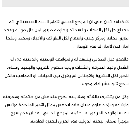
لايختلف اثنان على ان المرجع الديني الامام السيد السيستاني انه
مفتاح حل لكل الصعاب والشدائد وخارطة طريق لمن ظل صوابه وفقد
طريق نجاته ومركز جذب واشعاع لكل الطوائف والاديان ومحط وملجا
امان لمن لاامان له في الاوطان .
فالعدو قبل الصديق يشهد له ولمواقفه الوطنية والدينية في لم
الشمل ونبذ التفرقة والشتات وبابه مفتوح للقريب والبعيد ودعاءه
للخير لكل البشرية والاجناس لم يفرق بين الديانات او المذاهب فالكل
يرجع لابوالبشر ادام وحواء .
وكل من يتشرف بالقائه ومقابلته يخرج مندهش من حكمته ومعرفته
وارشاده ويزداد علوم وبيان فقد اندهش ممثل الامم المتحدة ورئيس
بعثها والوفد المرافق له بحكمة المرجع الديني بعد ان قدم شرح
موجزاً لمهام البعثة الدولية في العراق للفترة القادمة.