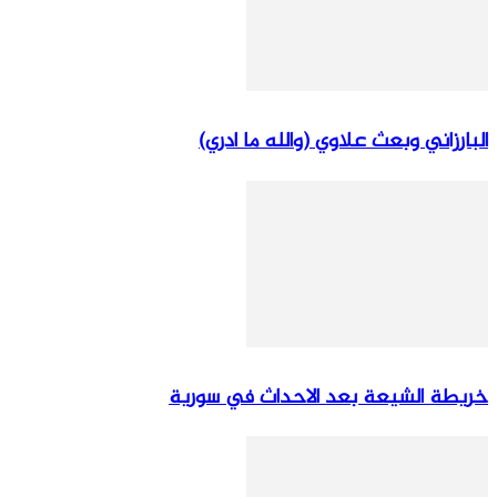
البارزاني وبعث علاوي (والله ما ادري)
خريطة الشيعة بعد الاحداث في سورية