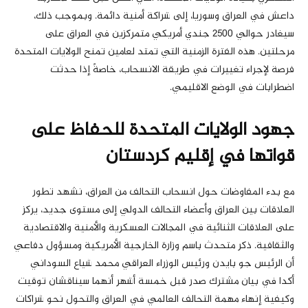
داعش في العراق وسوريا، إلى شراكة أمنية دائمة. وبموجب ذلك،
سيغادر حوالي 2500 جندي أمريكي متمركزين في العراق على
مرحلتين. هذه الفترة الزمنية التي تمتد لعامين تمنح الولايات المتحدة
فرصة لإجراء تغييرات في طريقة الانسحاب، خاصةً إذا حدثت
اضطرابات في الوضع الاقليمي.
جهود الولايات المتحدة للحفاظ على
قواتها في إقليم كردستان
مع بدء المفاوضات حول انسحاب التحالف من العراق، نشهد تطور
العلاقات بين العراق وأعضاء التحالف الدولي إلى مستوى جديد، يركز
على العلاقات الثنائية في المجالات العسكرية والأمنية والاقتصادية
والثقافية. ذكر متحدث باسم وزارة الخارجية الأمريكية ومسؤول دفاعي
أن الرئيس جو بايدن ورئيس الوزراء العراقي محمد شياع السوداني
أكدا في بيان مشترك صدر قبل خمسة أشهر أنهما سيناقشان توقيت
وكيفية إنهاء مهمة التحالف العالمي في العراق والتحول نحو شراكات