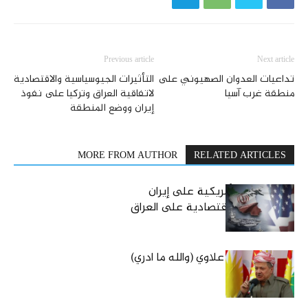
Previous article
Next article
مطالعات عراق
تداعيات العدوان الصهيوني على
التأثيرات الجيوسياسية والاقتصادية
منطقة غرب آسيا
لاتفاقية العراق وتركيا على نفوذ
إيران ووضع المنطقة
من نحن
اتصل بنا
MORE FROM AUTHOR
RELATED ARTICLES
الحرب الصهيوأمريكية على إيران
وانعكاساتها الاقتصادية على العراق
البارزاني وبعث علاوي (والله ما ادري)