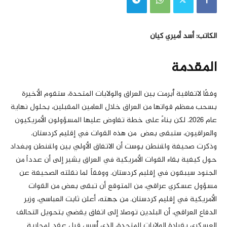
الكاتب: أسد أميري كيان
المقدمة
وفقًا لاتفاقية أُبرمت بين العراق والولايات المتحدة، ستقوم الأخيرة
بسحب معظم قواتها من العراق خلال العامين المقبلين، بحلول نهاية
عام 2026. لكن بناءً على خطة تفاوض عليها المسؤولون الأمريكيون
والعراقيون، ستبقى بعض من هذه القوات في إقليم كردستان.
وذكرت صحيفة واشنطن بوست أن الاتفاق الأولي بين واشنطن وبغداد
حول كيفية بقاء القوات الأمريكية في العراق يشير إلى أن عدداً من
الجنود سيبقون في إقليم كردستان. ووفقاً لما نقلته الصحيفة عن
مسؤول عسكري عراقي، من المتوقع أن تبقى بعض من القوات
الأمريكية في إقليم كردستان. من جهته، أعلن ثابت العباسي، وزير
الدفاع العراقي، أن البلدين توصلا إلى اتفاق يقضي بتحويل التحالف
العسكري بقيادة الولايات المتحدة، الذي أُسس قبل عقد لمحاربة