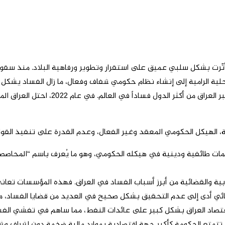
لية الرامية إلى إنشاء نظام حكومي شفاف وفعال، ما زال الفساد يشكل إ
الهيكل الحكومي المعقد وغير الفعال، وعدم القدرة على تنفيذ القواني
ت طائفية ودينية في هيكله الحكومي، وهو ما يُعرف باسم “المحاصصة”
 والقضائية من أبرز أسباب الفساد في العراق. فهذه المؤسسات تعاني 
ئي أدى إلى عدم التحقيق بشكل صحيح في العديد من قضايا الفساد، مم
صاد العراق بشكل كبير على عائدات النفط، مما ساهم في تفشي الفساد
ع الحكومة كأكبر جهة اقتصادية بموارد مالية ضخمة دون إشراف وشفافية 