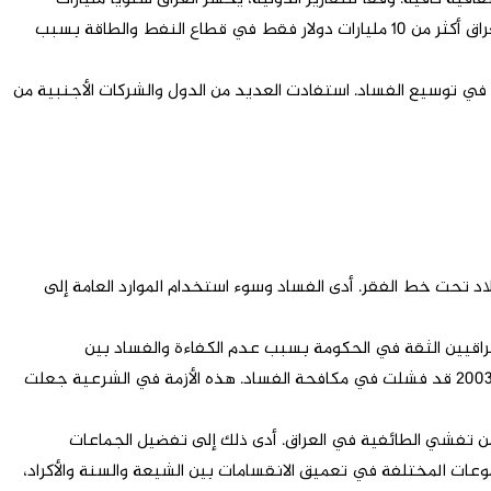
الدولارات من عائدات النفط بسبب الإدارة الضعيفة والفساد الواسع. على سبيل المثال، وفقاً لتقرير البنك الدولي في عام 2022، خسر العراق أكثر من 10 مليارات دولار فقط في قطاع النفط والطاقة بسبب
ً في توسيع الفساد. استفادت العديد من الدول والشركات الأجنبية من
 معدل البطالة في العراق في عام 2022 أكثر من 16%، ويعيش حوالي 25% من سكان البلاد تحت خط الفقر. أدى الفساد وسوء استخدام الموارد العامة إلى
راقيين الثقة في الحكومة بسبب عدم الكفاءة والفساد بين
المسؤولين. وفقاً لاستطلاعات الرأي التي أجرتها المؤسسات الدولية، يعتقد أكثر من 70% من العراقيين أن الحكومات المتعاقبة بعد عام 2003 قد فشلت في مكافحة الفساد. هذه الأزمة في الشرعية جعلت
 من تفشي الطائفية في العراق. أدى ذلك إلى تفضيل الجماعات
موعات المختلفة في تعميق الانقسامات بين الشيعة والسنة والأكراد،