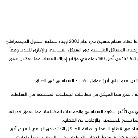
الفساد السياسي في العراق يعدّ من القضايا الرئيسية والمعقدة التي أثّرت بشكل سلبي عميق على استقرار وتطوير ورفاهية البلاد. منذ سقوط نظام صدام حسين في عام 2003 وبدء عملية التحول الديمقراطي،
حدى المشاكل الرئيسية في الهيكل السياسي والإداري للبلاد. وفقاً
للتقارير الصادرة عن منظمات دولية مثل منظمة الشفافية الدولية، يُعتبر العراق من أكثر الدول فساداً في العالم. في عام 2022، احتل العراق المرتبة 157 من أصل 180 دولة في مؤشر إدراك الفساد، مما يعكس عمق
ن. فيما يلي أبرز عوامل الفساد السياسي في العراق:
. يعزز هذا الهيكل من مطالبات الجماعات المختلفة في السلطة،
من تأثير النفوذ السياسي والجماعات المختلفة، مما يعوق قدرتها
ا سمح للمتهمين بالإفلات من العقاب.
 في قطاع النفط والطاقة. الهيكل الاقتصادي الريعي للعراق أدى
كافية. وفقاً للتقارير الدولية، يخسر العراق سنوياً مليارات