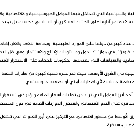
منية والسياسية التي تتداخل فيها العوامل الجيوسياسية والاقتصادية وا
منية لا تقتصر آثارها على الجانب العسكري أو السياسي فحسب، بل تمتد ل
كبير من دولها على الموارد الطبيعية، وبخاصة النفط والغاز، إضافة إلى
ة ويؤثر في موازنات الدول ومستويات الإنتاج والاستثمار. وفي ظل التطو
صادية والسياسات التي تعتمدها الحكومات للحفاظ على الاستقرار الاقتص
تيجية في الشرق الأوسط، حيث تمر عبره نسبة كبيرة من صادرات النفط وا
يجعله نقطة حساسة لأي اضطراب أمني أو تصعيد جيوسياسي.
أحد أبرز العوامل التي تزيد من تقلبات أسعار الطاقة وتؤثر في استقرار ا
مباشرة على النمو الاقتصادي واستقرار الموازنات العامة في دول المنطقة
شرق الأوسط من منظور اقتصادي، مع التركيز على أبرز القنوات التي تنتقل
 غير مستقرة.