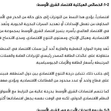
1-2: الخصائص الهيكلية لاقتصاد الشرق الأوسط:
اقتصادياً، يؤدي هذا النمط من التوترات إلى خلق حالة من الحذر في الأس
المخاوف من تعطل الإمدادات أو تهديد الممرات البحرية الحيوية. وتُعد ه
في الاقتصاد العالمي بأسره. يتميز اقتصاد الشرق الأوسط بمجموعة من ا
الاقتصادية، وهيكل الإنتاج، ومستوى التنوع الاقتصادي، ومدى الاندماج ف
تُعد وفرة الموارد النفطية والغازية أحد أبرز سمات الاقتصاد في المن
متفاوتة على عائدات الطاقة كمصدر رئيسي للإيرادات العامة والعملات 
المرتبطة بأسعار الطاقة والأزمات الجيوسياسية.
إلى جانب ذلك، تتباين درجة التنوع الاقتصادي بين دول المنطقة. فب
على قطاع واحد أو عدد محدود من القطاعات الاقتصادية. ويؤدي ضعف التن
كما تتسم اقتصادات الشرق الأوسط بدرجة عالية من الترابط مع الأسواق ا
النظام الاقتصادي الدولي، لكنه في الوقت نفسه يجعل اقتصاداتها أكثر
1-3: طبيعة التوترات الأمنية في الشرق الأوسط: