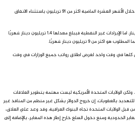
رغم بيانات وزارة المالية، تشير الأرقام والإحصائيات الصادرة إلى وجود أزمة في خزينة العراق؛ على سبيل المثال، بلغ الانفاق الجاري فقط لوحده خلال الأشهر العشرة الماضية اكثر من 91 تريليون باستثناء الانفاق
بالمقابل، تظهر بيانات البنك المركزي ان وزارة المالية في شهر نوفمبر الماضي باعت للبنك المركزي فقط 4.4 مليار دولار ما يعادل 5.8 تريليون دينار. اما الإيرادات غير النفطية فيبلغ معدلها 1.4 تريليون دينار شهريًا
اجزة عن جمع الأموال كلها في وقت واحد لغرض اطلاق رواتب جميع الوزارات في وقت
. ولكن الولايات المتحدة الأمريكية ليست مهتمة بتطوير العلاقات
ق للتهديد بالعقوبات. إن خروج الدولار بشكل غير منظم من المنافذ غير
 قبل الولايات المتحدة تجاه البنوك العراقية. وقد وعد علي العلاق،
معابر الحدودية ومنع دخول السلع خارج إطار هذه المعابر، بالإضافة إلى