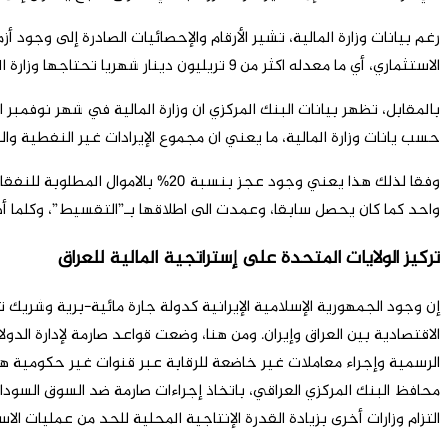
الاستثماري، أي ما معدله اكثر من 9 تريليون دينار شهريا تحتاجها وزارة المالية لضمان الانفاق الجاري كالرواتب والمتطلبات الأخرى الإلزامية.
حسب يانات وزارة المالية، ما يعني ان مجموع الإيرادات غير النفطية والنفطية الناجمة من بيع الدولار للبنك المرك
وفقا لذلك هذا يعني وجود عجز بنسب
واحد كما كان يحصل سابقا، وعمدت الى اطلاقها بـ”التقسيط”، وكلما 
تركيز الولايات المتحدة على إستراتجية المالية للعراق
إن وجود الجمهورية الإسلامية الإيرانية كدولة جارة مائية-برية وشريك 
الاقتصادية بين العراق وإيران. ومن هنا، وضعت قواعد صارمة لإدارة الدو
الرسمية وإجراء معاملات غير خاضعة للرقابة عبر قنوات غير حكومية هي م
محافظ البنك المركزي العراقي، باتخاذ إجراءات صارمة ضد السوق السوداء ل
التزام وزارات أخرى بزيادة القدرة الإنتاجية المحلية للحد من عمليات الاست