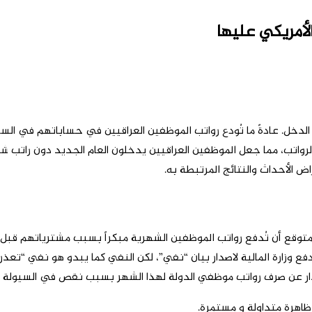
الأمريكي عليها
2 في ظروف استثنائية من حيث الدخل. عادةً ما تُودع رواتب الموظفين العراقيين في حس
2) والعطلات الرسمية، لم تُصرف الرواتب، مما جعل الموظفين العراقيين يدخلون العام الجد
 الأحداث والنتائج المرتبطة به.
ن، حيث كان من المتوقع أن تُدفع رواتب الموظفين الشهرية مبكراً بسبب مشتريات
فع وزارة المالية لاصدار بيان “نفي”، لكن النفي كما يبدو هو نفي “تعذر
تذار عن صرف رواتب موظفي الدولة لهذا الشهر بسبب نقص في السيولة غي
ظاهرة متداولة و مستمرة.