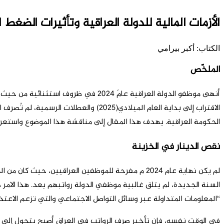
الأزمات المالية للدولة العراقية وتأثيرات الضغط 
الکتاب: أکبر بيرامي
الملخّص
أنهى موظفو الدولة العراقية عامَ 024
الاقتراب إلی بداية العام الميلادي(025
الحكومة العراقية. يهدف هذا المقال إلى مناقشة هذا الموضوع واستعراض
نقص الدينار في الخزينة
لم يكن نهاية عام 2024 م مفرحة للموظفين العراقيي
السنة الجديدة، لم يتلق غالبية موظفي الدولة رواتبهم بعد. هذا الامر د
“المعلومات المتداولة عبر وسائل التواصل الاجتماعي والتي تزعم الاع
في الوقت نفسه، فإن تأخير صرف الرواتب في العراق أصبح يتحول إلى 