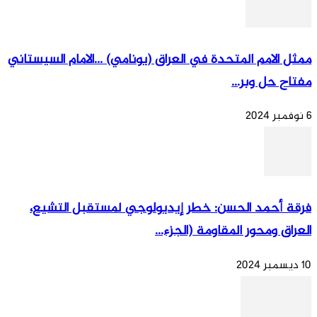
ممثل الامم المتحدة في العراق (يونامي) …الامام السيستاني
مفتاح حل وبر...
6 نوفمبر 2024
فرقة أحمد الحسن: خطر إيديولوجي لمستقبل التشيع،
العراق ومحور المقاومة (الجزء...
10 ديسمبر 2024