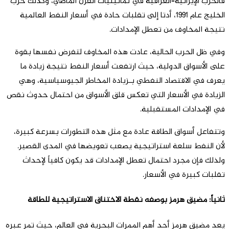
فالحرب الإيرانية–العراقية في ثمانينيات القرن الماضي، وكذلك حرب
الخليج عام 1991، أدتا إلى تقلبات حادة في أسعار النفط العالمية
نتيجة المخاوف من تعطل الإمدادات.
وفي ظل الحرب الحالية، عادت هذه المخاوف لتفرض نفسها بقوة
على الأسواق الدولية، حيث ارتفعت أسعار النفط نتيجة زيادة ما
يعرف في الاقتصاد النفطي بـزيادة المخاطر الجيوسياسية، وهي
الزيادة في الأسعار التي تعكس قلق الأسواق من احتمال حدوث نقص
في الإمدادات المستقبلية.
وتتفاعل أسواق الطاقة عادة مع مثل هذه التطورات بسرعة كبيرة،
لأن النفط سلعة استراتيجية يصعب تعويضها في المدى القصير.
ولذلك فإن مجرد احتمال تعطل الإمدادات قد يكون كافياً لإحداث
تقلبات كبيرة في الأسعار.
ثانياً: مضيق هرمز بوصفه نقطة الاختناق الاستراتيجية للطاقة
يعد مضيق هرمز أحد أهم الممرات البحرية في العالم، حيث تمر عبره