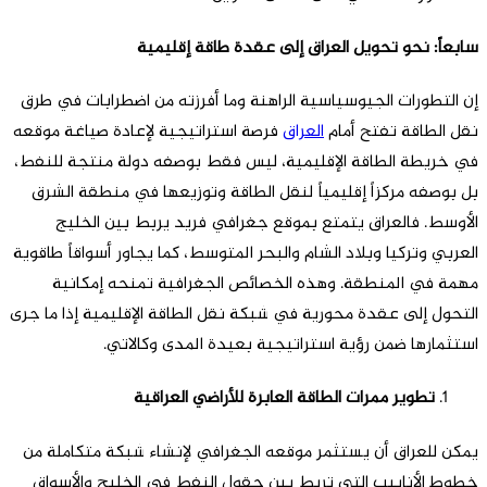
سابعاً: نحو تحويل العراق إلى عقدة طاقة إقليمية
إن التطورات الجيوسياسية الراهنة وما أفرزته من اضطرابات في طرق
نقل الطاقة تفتح أمام
العراق
فرصة استراتيجية لإعادة صياغة موقعه
في خريطة الطاقة الإقليمية، ليس فقط بوصفه دولة منتجة للنفط،
بل بوصفه مركزاً إقليمياً لنقل الطاقة وتوزيعها في منطقة الشرق
الأوسط. فالعراق يتمتع بموقع جغرافي فريد يربط بين الخليج
العربي وتركيا وبلاد الشام والبحر المتوسط، كما يجاور أسواقاً طاقوية
مهمة في المنطقة. وهذه الخصائص الجغرافية تمنحه إمكانية
التحول إلى عقدة محورية في شبكة نقل الطاقة الإقليمية إذا ما جرى
استثمارها ضمن رؤية استراتيجية بعيدة المدى وكالاتي.
تطوير ممرات الطاقة العابرة للأراضي العراقية
يمكن للعراق أن يستثمر موقعه الجغرافي لإنشاء شبكة متكاملة من
خطوط الأنابيب التي تربط بين حقول النفط في الخليج والأسواق