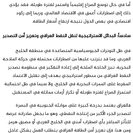
أما في حال توسع الصراع إقليمياً واستمر لفترة طويلة، فقد يؤدي
ذلك إلى اضطرابات أعمق في الاقتصاد العالمي، وربما إلى ركود
اقتصادي في بعض الدول نتيجة ارتفاع أسعار الطاقة.
سادساً: البدائل الاستراتيجية لنقل النفط العراقي وتعزيز أمن التصدير
في ظل التوترات الجيوسياسية المتصاعدة في منطقة الخليج
العربي، وما قد يترتب عليها من اضطرابات محتملة في حركة الملاحة
البحرية، تبرز الحاجة الملحة إلى إعادة التفكير في منظومة تصدير
النفط العراقي من منظور استراتيجي يهدف إلى تقليل الاعتماد
المفرط على الممرات البحرية في الخليج، ولا سيما في ظل احتمالية
استمرار الصراع لفترة طويلة أو تكرار أزمات مماثلة في المستقبل.
فالعراق يعتمد بدرجة كبيرة على موانئه الجنوبية في البصرة
لتصدير الجزء الأكبر من إنتاجه النفطي، وهو ما يجعل صادراته عرضة
للتأثر المباشر بأي اضطراب أمني في الخليج العربي أو مضيق هرمز.
ومن هنا، فإن تعزيز أمن الطاقة العراقي يتطلب العمل بشكل عاجل