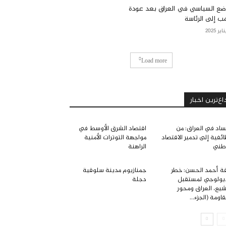
ضع السياسي في العراق بعد عودة
مب إلى الرئاسة
Load more
اغ‌ترین اخبار
ساد في العراق: من
اقتصاد الشرق الأوسط في
ائفية إلى تدمير الاقتصاد
مواجهة التوترات الأمنية
طني
الراهنة
ة أحمد الحسن: خطر
جمنازيوم مدينة سلوقية
يولوجي لمستقبل
دجلة
شيع، العراق ومحور
قاومة (الجزء...