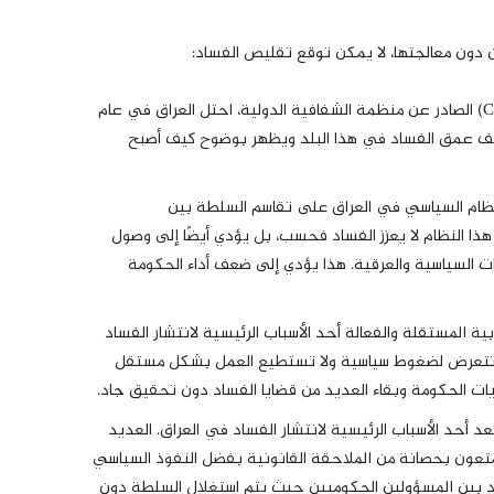
 دون معالجتها، لا يمكن توقع تقليص الفساد:
وفقًا لمؤشر مدركات الفساد (CPI) الصادر عن منظمة الشفافية الدولية، احتل العراق في عام
لة. يعكس هذا التصنيف عمق الفساد في هذا البلد ويظهر بوضوح كيف أصبح
ظام السياسي في العراق على تقاسم السلطة بين
ذا النظام لا يعزز الفساد فحسب، بل يؤدي أيضًا إلى وصول
ءات السياسية والعرقية. هذا يؤدي إلى ضعف أداء الحكومة
ة المستقلة والفعالة أحد الأسباب الرئيسية لانتشار الفساد
اق تتعرض لضغوط سياسية ولا تستطيع العمل بشكل مستقل
ات الحكومة وبقاء العديد من قضايا الفساد دون تحقيق جاد.
د أحد الأسباب الرئيسية لانتشار الفساد في العراق. العديد
تعون بحصانة من الملاحقة القانونية بفضل النفوذ السياسي
فساد بين المسؤولين الحكوميين حيث يتم استغلال السلطة دون