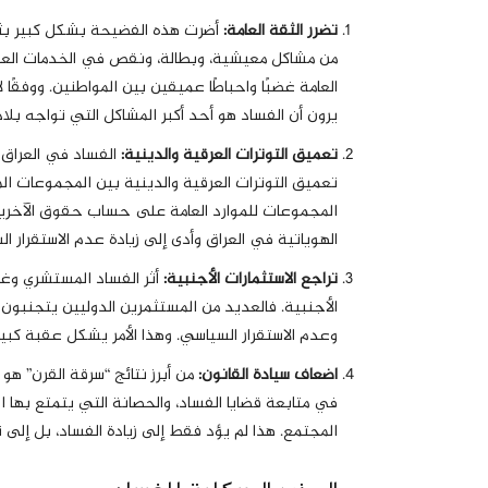
تضرر الثقة العامة
:
أضرت هذه الفضيحة بشكل كبير بث
من مشاكل معيشية، وبطالة، ونقص في الخدمات العامة، 
يرون أن الفساد هو أحد أكبر المشاكل التي تواجه بلا
تعميق التوترات العرقية والدينية
:
الفساد في العراق ل
تعميق التوترات العرقية والدينية بين المجموعات الم
المجموعات للموارد العامة على حساب حقوق الآخرين ز
الهوياتية في العراق وأدى إلى زيادة عدم الاستقرار ا
تراجع الاستثمارات الأجنبية
:
أثر الفساد المستشري وغي
الأجنبية. فالعديد من المستثمرين الدوليين يتجنبون ا
وعدم الاستقرار السياسي. وهذا الأمر يشكل عقبة كبيرة
اضعاف سيادة القانون
:
من أبرز نتائج “سرقة القرن” هو
في متابعة قضايا الفساد، والحصانة التي يتمتع بها 
المجتمع. هذا لم يؤد فقط إلى زيادة الفساد، بل إلى ت