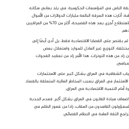
قة الناس في المؤسسات الحكومية. في بلد يعاني سكانه
أثارت هذه السرقة البالغة مليارات الدولارات من الأموال
العامة غضبًا واحباطًا عميقين بين المواطنين. ووفقًا لاستطلاع أُجري بعد هذه الفضيحة، أكثر من 70% من العراقيين
دهم.
م يقتصر على القضايا الاقتصادية فقط، بل أدى أيضًا إلى
ختلفة. التوزيع غير العادل للموارد واستغلال بعض
اد من هذه التوترات. هذا الأمر زاد من تعقيد الفجوات
لسياسي.
اب الشفافية في العراق بشكل كبير على الاستثمارات
لاستثمار في العراق بسبب المخاطر العالية المتعلقة بالفساد
 أمام التنمية الاقتصادية في العراق.
 اضعاف سيادة القانون في العراق بشكل أكبر. فعدم الجدية
المسؤولون الفاسدون من العقاب، زادا من شعور الظلم في
راجع الثقة العامة في النظام القضائي.