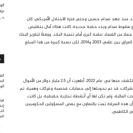
الو
ترا
اد. منذ عهد صدام حسين وحتى فترة الاحتلال الأمريكي، كان
19 يناير 2025
 ومع سقوط صدام وبدء حقبة جديدة، كانت هناك آمال بتقليص
لا من الفساد عقبة كبرى أمام تنمية البلاد. ووفقًا لتقرير البنك
الدولي، تم انفاق أكثر من 220 مليار دولار لإعادة إعمار العراق بين عامي 2003 و2014، لكن نسبة كبيرة من هذا المبلغ
د
الف
الفضيحة المالية المعروفة بـ “فساد القرن”، التي تم الكشف عنها في عام 2022، أظهرت أن 2.5 مليار دولار من الأموال
الط
الو
 الشركات، قد تم تحويلها إلى حسابات شخصية وشركات وهمية. تم
ات المالية، ولم تكن لها أي أنشطة تجارية حقيقية، بل كانت
فرق
أن هذه السرقة تمت بالتعاون مع بعض المسؤولين الحكوميين
إيد
الت
فى الكاظمي.
الم