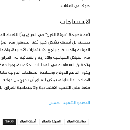
خوف من العقاب.
الاستنتاجات
تُعد فضيحة “سرقة القرن” في العراق رمزًا للفساد ال
ضخمة، بل أضعف بشكل كبير ثقة الجمهور في المؤسسا
العرقية والدينية، وتراجع الاستثمارات الأجنبية، واض
في الهياكل السياسية والادارية والقضائية في العراق 
وتحقيق الشفافية في العمليات الحكومية، ومواجهة ث
يكون الدعم الدولي ومساندة المنظمات الدولية عامل
الاصلاحات الشاملة، يمكن للعراق أن يخرج من دوامة ال
فقط على التنمية الاقتصادية والاجتماعية للعراق، بل
المصدر: الشهيد الخامس
مطالعات العراق
السرقة بالعراق
أبحاث العراق
TAGS