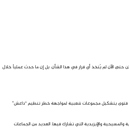
ى الآن لم يُتخذ أي قرار في هذا الشأن. بل إن ما حدث عملياً خلال
سيستاني (دام ظله) في النجف فتوى بتشكيل مجموعات شعبية لمواجهة خطر تنظيم “داعش”
عات السنية والمسيحية والإيزيدية التي تشارك فيها. العديد من الجماعات