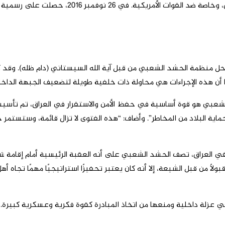
الشيعية الأعضاء فيها كانت قد عملت سابقاً بشك
 حل منظمة الحشد الشعبي من قبل آية الله السيستاني (دام ظله). وقد 
وا أن هذه الإجراءات هي محاولة ذات خلفية طويلة لتضعيف الجبهة الداخل
د الشعبي هو قوة أساسية في حفظ الأمن والاستقرار في العراق، تم تأس
وحماية البلاد من المخاطر”. وأضاف: “هذه الفتوى لا تزال قائمة، وستس
 في العراق، تصف الحشد الشعبي على أنه العقبة الرئيسية أمام إقامة ش
ولًا من قبل الشيعة، إلا أنه كان يعتبر تحفيزًا استراتيجيًا مهمًا تجا
عزلة داخلية ومنعها من اتخاذ المبادرة كقوة فكرية وعسكرية كبيرة.