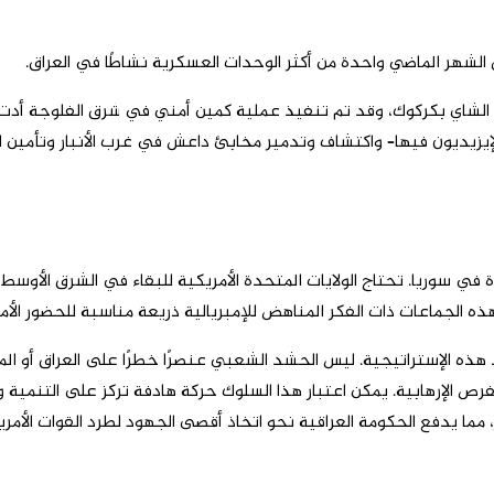
لشهر الماضي واحدة من أكثر الوحدات العسكرية نشاطًا في العراق.
لعمليات الكبيرة ضد داعش في بداية عام 2025 في وادي الشاي بكركوك، وقد تم تنفيذ عملية كمين 
يون فيها– واكتشاف وتدمير مخابئ داعش في غرب الأنبار وتأمين الحدو
ي سوريا. تحتاج الولايات المتحدة الأمريكية للبقاء في الشرق الأوس
ذه الجماعات ذات الفكر المناهض للإمبريالية ذريعة مناسبة للحضور الأ
د هذه الإستراتيجية. ليس الحشد الشعبي عنصرًا خطرًا على العراق أو 
لفرص الإرهابية. يمكن اعتبار هذا السلوك حركة هادفة تركز على التنمي
، مما يدفع الحكومة العراقية نحو اتخاذ أقصى الجهود لطرد القوات الأمريك