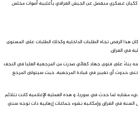
ل مستقل في العراق، وخاصة ضد القوات الأمريكية. في 26 نوفمبر 2016، حصلت على رسمية ككيان عسكري منفصل عن الجيش العراقي بأغلبية أصوات مجلس
كان هذا الرفض تجاه الطلبات الداخلية وكذلك الطلبات على المستوى
ية في العراق.
يسه بناءً على فتوى جهاد كفائي صدرت من المرجعية العليا في النجف
تمر حتى حدوث أي تغيير في قيادة المرجعية، حيث سيتولى المرجع
يء مشابه لما حدث في سوريا، و هذه العملية الإعلامية کانت تتلائم
ه أهل السنة في العراق وإمكانية نشوء جماعات إرهابية ذات توجه سني