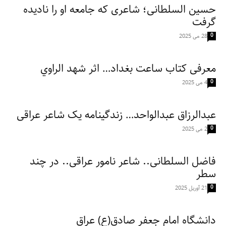
حسین السلطانی؛ شاعری که جامعه او را نادیده
گرفت
0
28 می 2025
معرفی کتاب ساعت بغداد… اثر شهد الراوي
0
4 می 2025
عبدالرزاق عبدالواحد… زندگینامه یک شاعر عراقی
0
2 می 2025
فاضل السلطانی.. شاعر نامور عراقی.. در چند
سطر
0
21 آوریل 2025
دانشگاه امام جعفر صادق(ع) عراق