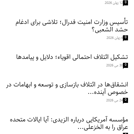
0
12 ژوئن 2026
تأسيس وزارت امنيت فدرال؛ تلاشى براى ادغام
حشد الشعبى؟
0
4 ژوئن 2026
تشکیل ائتلاف احتمالی اقویاء؛ دلایل و پیامدها
0
30 می 2026
انشقاق‌ها در ائتلاف بازسازى و توسعه و ابهامات در
خصوص آينده...
0
24 می 2026
مؤسسه آمریکایی درباره الزیدی: آیا ایالات متحده
عراق را به الخزعلی...