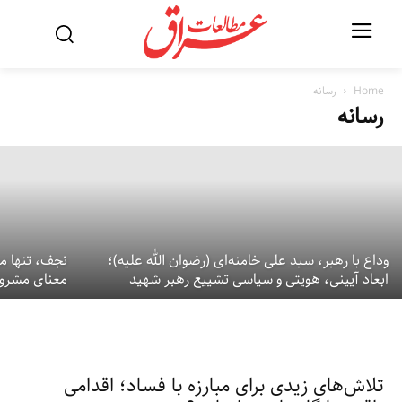
از کشتار حدیثه تا سیاست فشار اقتصادی؛
روایت یک الگوی تکراری
Home
رسانه
رسانه
11 جولای 2026
وداع با رهبر، سید علی خامنه‌ای (رضوان الله علیه)؛
نجف، تنها می
ابعاد آیینی، هویتی و سیاسی تشییع رهبر شهید
معنای مشروع
تلاش‌های زیدی برای مبارزه با فساد؛ اقدامی