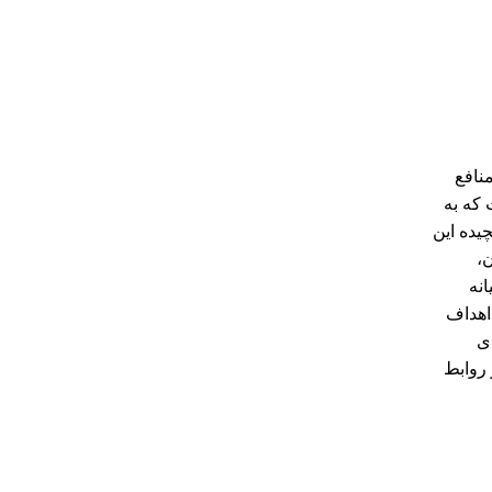
نافع
 که به
یده این
ن،
نه
 اهداف
ی
 روابط