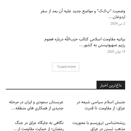
وضعیت “پ‌ک‌ک” و مواضع جدید علیه آن بعد از سفر
اردوغان...
2 می 2024
بیانیه مقاومت اسلامی کتائب حزب‌الله درباره هجوم
رژیم صهیونیستی به کشور...
13 ژوئن 2025
Load more
داغ‌ترین اخبار
جنبش اسلام سیاسی شیعه در
عربستان سعودی و ایران در مرحله
عراق: از مقاومت تا قدرت
جدیدی از همکاری های منطقه...
ریشه‌شناسی تروریسم با محوریت
نگاهی به جایگاه عراق در جنگ
مذهب تسنن در عراق
رمضان؛ از حمایت مقاومت از...