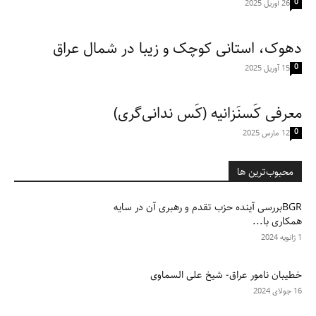
0
26 آوریل 2025
دهوک، استانی کوچک و زیبا در شمال عراق
0
15 آوریل 2025
معرفی کَسنَزانیه (کَس ندانی‌گری)
0
12 مارس 2025
محبوب‌ترین ها
BGRبررسی آینده حزب تقدم و رهبری آن در سایه
همکاری با...
1 ژانویه 2024
خطیبان نامور عراق- شیخ علی السماوی
16 جولای 2024