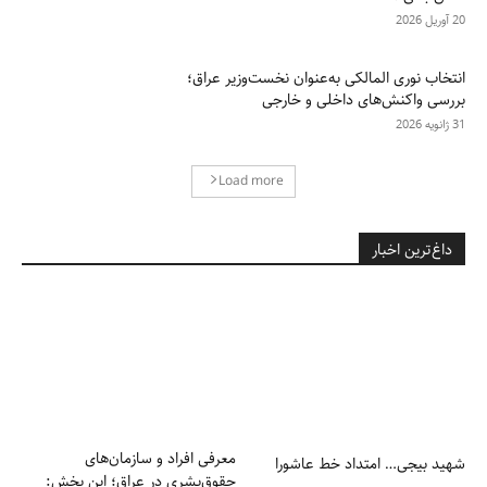
20 آوریل 2026
انتخاب نوری المالکی به‌عنوان نخست‌وزیر عراق؛
بررسی واکنش‌های داخلی و خارجی
31 ژانویه 2026
Load more
داغ‌ترین اخبار
شهید بیجی… امتداد خط عاشورا
معرفی افراد و سازمان‌های
حقوق‌بشری در عراق؛ این بخش:
سوزان حمید
این‌گونه اعلام آمریکا برای خروج
دوره دوم برای سودانی غیرممکن
نیروهایش از عراق را می‌خوانیم
است.