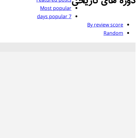
دوره های تاریخی
Featured posts
Most popular
7 days popular
By review score
Random