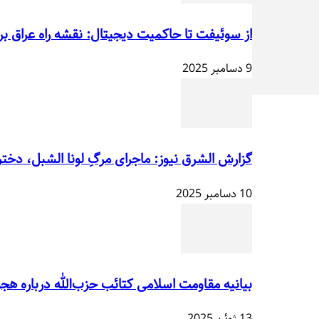
از سوئیفت تا حاکمیت دیجیتال: نقشه راه عراق برا
9 دسامبر 2025
گزارش الشرق نیوز: ماجرای مرگِ لونا الشبل، دخت
10 دسامبر 2025
بیانیه مقاومت اسلامی کتائب حزب‌الله درباره هج
13 ژوئن 2025