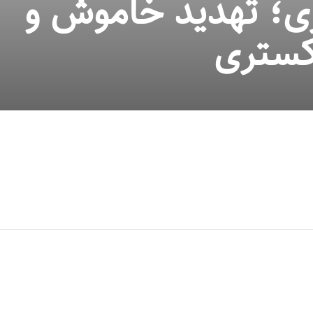
گری؛ تهدید خاموش و
ستری