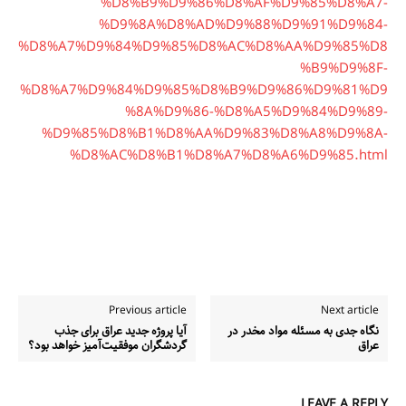
%D8%B9%D9%86%D8%AF%D9%85%D8%A7-
%D9%8A%D8%AD%D9%88%D9%91%D9%84-
%D8%A7%D9%84%D9%85%D8%AC%D8%AA%D9%85%D8
%B9%D9%8F-
%D8%A7%D9%84%D9%85%D8%B9%D9%86%D9%81%D9
%8A%D9%86-%D8%A5%D9%84%D9%89-
%D9%85%D8%B1%D8%AA%D9%83%D8%A8%D9%8A-
%D8%AC%D8%B1%D8%A7%D8%A6%D9%85.html
Previous article
Next article
نگاه جدی به مسئله مواد مخدر در
آیا پروژه جدید عراق برای جذب
عراق
گردشگران موفقیت‌آمیز خواهد بود؟
LEAVE A REPLY