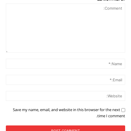
Comment:
me:*
ail:*
ite:
Save my name, email, and website in this browser for the next
time I comment.