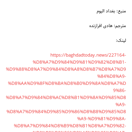
منبع: بغداد الیوم
مترجم: هادی افرازنده
لینک:
https://baghdadtoday.news/227164-
%D8%A7%D9%84%D9%81%D9%82%D8%B1-
%D9%88%D8%A7%D9%84%D8%A8%D8%B7%D8%A7%D9
%84%D8%A9-
%D8%AA%D9%8F%D8%BA%D8%B0%D9%8A%D8%A7%D
9%86-
%D8%A7%D9%84%D8%AC%D8%B1%D9%8A%D9%85%D8
%A9-
%D8%A7%D9%84%D9%85%D9%86%D8%B8%D9%85%D8
%A9-%D9%81%D9%8A-
%D8%A7%D9%84%D8%B9%D8%B1%D8%A7%D9%82-