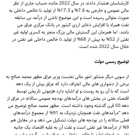
کارشناسان هشدار دادند در سال 2022 مانده حساب جاری از نظر
مالی عمومی و خارجی به 7.6% و 17.3% از تولید نا خالص داخلی به
صورت متوالی رسیده است و این موضوع ناشی از درآمد بی سابقه
نفت همراه با افزایش ذخایر ارزی کشور در بانک مرکزی عراق می
باشد. اما همزمان این گسترش مالی بزرگ منجر به کسری اولیه غیر
نفتی از 52% به بیش از 68% از تولید نا خالص داخلی غیر نفتی در
خلال سال 2022 شده است.
توضیح رسمی دولت
از سویی دیگر مشاور امور مالی نخست وزیر عراق مظهر محمد صالح به
برخی از دشواری های مالی اعتراف دارد که عراق بیش از یک دهه
است که با آن رو به روست و او اشاره دارد هژمونی تاریخی توسط
اقتصاد نفتی در بخش های درآمدهای بودجه عمومی سالانه در عراق از
دهه 50 قرن گذشته وجود داشته است. مظهر محمد صالح توضیح می
دهد “درآمدهای نفت همچنان نزدیک به 91% از مجموع درآمدهای
فعلی سالانه را در بودجه های دولت تشکیل می دهد و در مقابل هم
9% از درآمدها غیر نفتی است و علت آن به غلبه اقتصاد یک جانبه
نفتی در ایجاد تولید نا خالص داخلی در عراق باز می گردد و این در