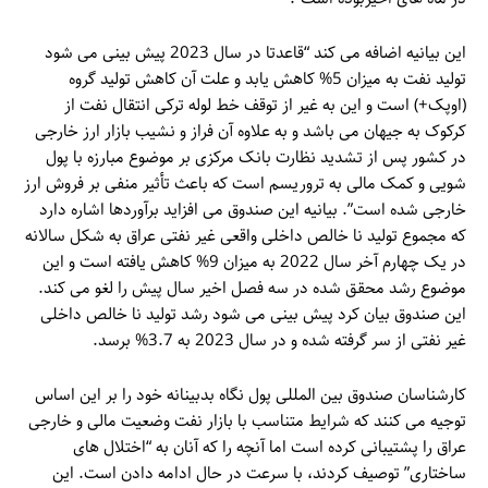
این بیانیه اضافه می کند “قاعدتا در سال 2023 پیش بینی می شود
تولید نفت به میزان 5% کاهش یابد و علت آن کاهش تولید گروه
(اوپک+) است و این به غیر از توقف خط لوله ترکی انتقال نفت از
کرکوک به جیهان می باشد و به علاوه آن فراز و نشیب بازار ارز خارجی
در کشور پس از تشدید نظارت بانک مرکزی بر موضوع مبارزه با پول
شویی و کمک مالی به تروریسم است که باعث تأثیر منفی بر فروش ارز
خارجی شده است”. بیانیه این صندوق می افزاید برآوردها اشاره دارد
که مجموع تولید نا خالص داخلی واقعی غیر نفتی عراق به شکل سالانه
در یک چهارم آخر سال 2022 به میزان 9% کاهش یافته است و این
موضوع رشد محقق شده در سه فصل اخیر سال پیش را لغو می کند.
این صندوق بیان کرد پیش بینی می شود رشد تولید نا خالص داخلی
غیر نفتی از سر گرفته شده و در سال 2023 به 3.7% برسد.
کارشناسان صندوق بین المللی پول نگاه بدبینانه خود را بر این اساس
توجیه می کنند که شرایط متناسب با بازار نفت وضعیت مالی و خارجی
عراق را پشتیبانی کرده است اما آنچه را که آنان به “اختلال های
ساختاری” توصیف کردند، با سرعت در حال ادامه دادن است. این