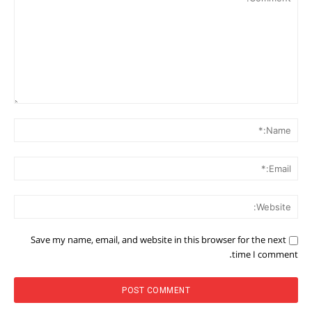
Comment:
me:*
ail:*
ite:
Save my name, email, and website in this browser for the next
time I comment.