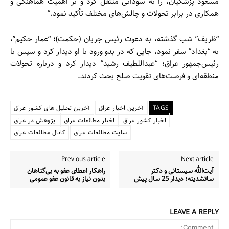
مسعود پزشکیان، را به سودانی منتقل کرد و بر اهمیت هماهنگی و
همکاری در برابر تحولات و چالش‌های مختلف تأکید نمود.”
“ظریف” شب گذشته، به دعوت رئیس جریان (حکمت)؛ “عمار حکیم”،
به “بغداد” سفر نمود، جایی که در بدو ورود با او دیدار کرد و سپس با
رئیس‌جمهور عراق؛ “عبداللطیف رشید” دیدار کرد و درباره تحولات
منطقه‌ای و فرصت‌های تقویت صلح بحث کردند.
TAGS
آخرین اخبار عراق
آخرین تحلیل های کشور عراق
اخبار کشور عراق
اخبار مطالعات عراق
پژوهش در عراق
سایت مطالعات عراق
کانال مطالعات عراق
Previous article
Next article
آیت‌الله سیستانی و دکتر
راهکار اعطای عفو به بی‌گناهان
ساتشدینه؛ دیدار 25 سال پیش
بدون نیاز به قانون عفو عمومی
LEAVE A REPLY