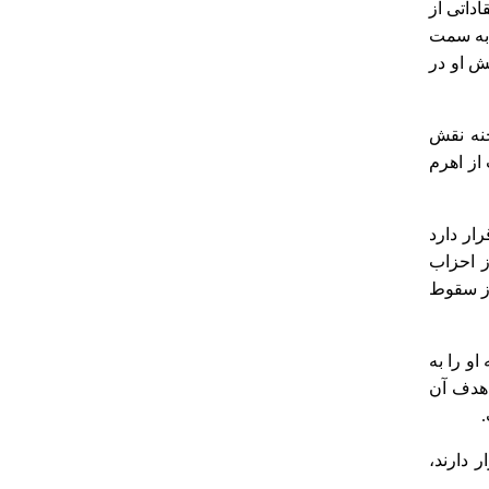
داتی از
 به سمت
ش او در
حنه نقش
 از اهرم
ار دارد
ز احزاب
از سقوط
و را به
 هدف آن
دارند،