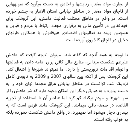
از تجارت مواد مخدر، ربایش­ها و اخاذی به دست می­آورد که نمونه­هایی
از قاچاق مواد مخدر در مناطق بیابانی استان الانبار به چشم خورده
است. در واقع در مناطق مختلف فعالیت داعش، این گروهک برای
خودکفایی در تأمین مالی به برقراری مجدد ارتباط با مردم و قبایل و
همچنین ورود به فعالیت­های اقتصادی غیرقانونی با همکاری طرف­های
دخیل در قاچاق کالا روی آورده است.
با توجه به همه آنچه که گفته شد، می­توان نتیجه گرفت که داعش
علیرغم شکست میدانی، منابع مالی کافی برای ادامه دادن به فعالیت­ها
و انجام اقدامات تروریستی را دارد، اما نمی­تواند شهرها را اشغال کند.
این گروهک پس از آنکه بین سال­های 2007 و 2009 به نابودی کامل
نزدیک شد، توانست در مناطق بیابانی عراق مجددا توان خود را به
دست بیاورد و به عبارتی دیگر این امکان وجود دارد که شر داعش را از
سر شهرها و مردم بیگناه کم کرد اما عناصر آن با استفاده از تجربه
القاعده در صحنه باقی می­مانند. این گروهک مانند فردی است که به
بیماری دچار می­شود اما نمی­میرد. در واقع داعش شکست نخورده بلکه
به خواب رفته است.