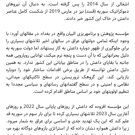
اشغالی از سال 2014 را پس گرفته است. به دنبال آن نیروهای
دموکراتیک سوریه (قسد) نیز در مارس 2019 از شکست کامل عناصر
داعش در خاک این کشور خبر دادند.
مؤسسه پژوهش و برنامه­ریزی البیان واقع در بغداد در مقاله­ای آورد: با
وجود اینکه تمامی دولت­های عراق در سال­های اخیر تلاش­های بسیاری را
برای جلوگیری از ظهور دوباره داعش به کار بسته­اند اما دولت سوریه به
دلیل بحران­هایی که با آن دست و پنجه نرم می­کند، توانایی رویارویی همه
جانبه با بقایای داعش را در مناطق بیابانی این کشور ندارد. به همین
دلیل داعش توانسته از طریق برخی اقدامات ساختار خود را دوباره
بازیابی کند. این گروهک تروریستی در سطح تاکتیک­های میدانی،
نظامی و امنیتی و در سطح گفتمان­های رسانه­ای و سیاسی مجددا به
تنظیم اولویت­های خود بر اساس مناطق اقدام کرده است.
این مؤسسه افزوده که داعش از روزهای پایانی سال 2022 و روزهای
آغازین سال 2023 تلاش­های بسیاری کرده تا برای بار سوم در سوریه قد
علم کند که این یک تهدید جدی و اساسی برای عراق به شمار می­رود.
زیرا داعش همواره نشان داده که از استراتژی بازوهای دوگانه بهره می­