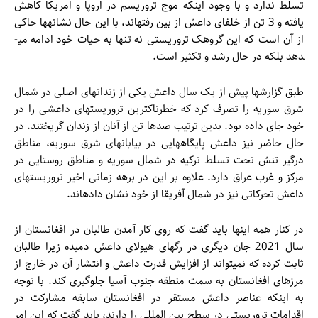
تسلط ندارد و با وجود اینکه موج تروریسم در اروپا و امریکا کاهش
یافته و 3 تن از خلفای داعش از بین رفته­اند، با این حال نشانه­ها حاکی
از آن است که این گروهک تروریستی نه تنها به حیات خود ادامه می­
دهد بلکه در حال رشد و تکثیر است.
طبق گزارش­ها پیش از یک سال داعش یکی از زندان­های اصلی در شمال
شرق سوریه را تصرف کرد که خطرناک­ترین تروریست­های داعشی را در
خود جای داده بود. بدین ترتیب صدها تن از آنان از زندان گریختند. در
حال حاضر نیز داعش پایگاه­هایی در بیابان­های شرق سوریه، مناطق
درگیر تنش تحت تسلط ترکیه در شمال سوریه و مناطق روستایی در
مرکز و غرب عراق دارد. علاوه بر این در برهه زمانی اخیر تروریست­های
داعش تحرکاتی نیز در شمال آفریقا از خود نشان داده­اند.
در کنار همه این­ها باید گفت که روی کار آمدن طالبان در افغانستان از
سال 2021 جان دیگری در رگ­های هیولای داعش دمیده زیرا طالبان
ثابت کرده که نمی­تواند از افزایش قدرت داعش و انتشار آن در خارج از
مرزهای افغانستان به سمت منطقه جنوب آسیا جلوگیری کند. با توجه
به اینکه عناصر داعش مستقر در افغانستان سابقه مشارکت در
اقدامات تروریستی در سطح بین المللی را دارند، باید گفت که این امر