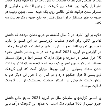
برد. بر اساس این نظریه تحرکات داعش باید در دو حوزه موازی تحت
نظر قرار بگیرد زیرا هدف این گروهک از چنین اقداماتی جلوگیری از
متمرکز شدن هرگونه تلاش نظامی روی یک جبهه است. بدین ترتیب هر
جبهه به طور مستقل برای اعمال فشار به نفع جبهه دیگر فعالیت می­
کند.
علاوه بر این آمارها در 2 سال گذشته در عراق نشان می­دهد که داعش
توانایی کافی برای انجام عملیات تروریستی در این کشور را دارد.
کمیسیون تحریم القاعده و داعش در شورای امنیت سازمان ملل متحد
در گزارشی در فوریه 2021 گفته بود که در حال حاضر داعش حدود
10 هزار عنصر در سوریه و عراق دارد که بیشتر آن­ها در عراق مستقر
هستند. این کمیسیون تصریح کرده بود که با توجه به بازداشت­ها و کشته
شدن تعداد بسیاری از این نیروها می­توان گفت که این گروهک
تروریستی 5 هزار جنگجو دارد و در کنار آن 5 هزار تن دیگر هم به
عنوان هسته خاموش در راستای حمایت لوجستیک از این گروهک
فعالیت می­کنند.
بر اساس گزارش­های سازمان ملل در فوریه 2021 منابع مالی داعش
چیزی بیش از 100 میلیون دلار است. به علاوه این گروهک درآمدهایی