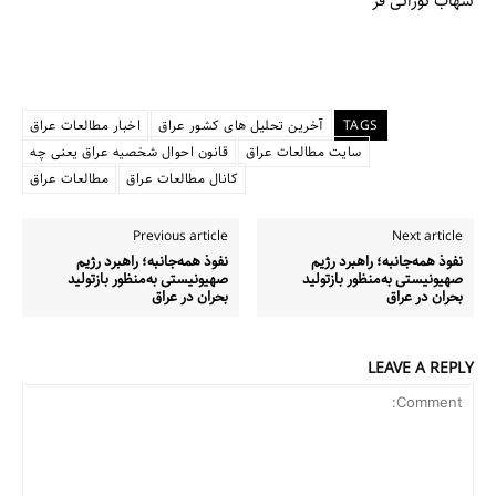
شهاب نورانی فر
TAGS
آخرین تحلیل های کشور عراق
اخبار مطالعات عراق
سایت مطالعات عراق
قانون احوال شخصیه عراق یعنی چه
کانال مطالعات عراق
مطالعات عراق
Previous article
Next article
نفوذ همه‌جانبه؛ راهبرد رژیم
نفوذ همه‌جانبه؛ راهبرد رژیم
صهیونیستی به‌منظور بازتولید
صهیونیستی به‌منظور بازتولید
بحران در عراق
بحران در عراق
LEAVE A REPLY