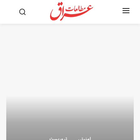
امنیتی
تروریست