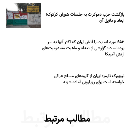
بازگشت حزب دموکرات به جلسات شورای کرکوک؛
ابعاد و دلایل آن
۶۵۳ مورد اصابت با آتش ایران که اکثر آنها به سر
بوده است؛ گزارشی از تعداد و ماهیت مصدومیت‌های
ارتش آمریکا
نیویورک تایمز: ایران از گروه‌های مسلح عراقی
خواسته است برای رویارویی آماده شوند
مطالب مرتبط
مطالب مرتبط