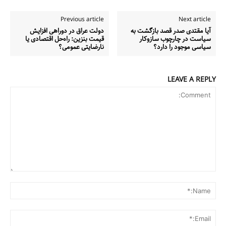
Previous article
Next article
آیا مقتدی صدر قصد بازگشت به
دولت عراق در دوراهی افزایش
سیاست در چارچوب سازوکار
قیمت بنزین: راه‌حل اقتصادی یا
سیاسی موجود را دارد؟
نارضایتی عمومی؟
LEAVE A REPLY
Comment:
me:*
ail:*