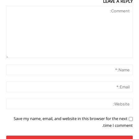
LEAVE A REPLY
Comment:
me:*
ail:*
ite:
Save my name, email, and website in this browser for the next
time I comment.