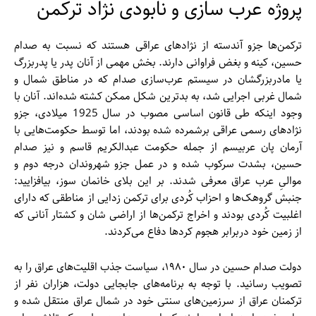
پروژه عرب سازی و نابودی نژاد ترکمن
ترکمن‌‌ها جزو آندسته از نژاد‌های عراقی هستند که نسبت به صدام
حسین، کینه و بغض فراوانی دارند. بخش مهمی از آنان پدر یا پدربزرگ
یا مادربزرگشان در سیستم عرب‌سازی صدام که در مناطق شمال و
شمال غربی اجرایی شد، به بدترین شکل ممکن کشته شده‌اند. آنان با
وجود اینکه طی قانون اساسی مصوب در سال 1925 میلادی، جزو
نژاد‌‌های رسمی عراقی برشمرده شده بودند، اما توسط حکومت‌‌هایی با
آرمان پان عربیسم از جمله حکومت عبدالکریم قاسم و نیز صدام
حسین، بشدت سرکوب شده و در عمل جزو شهروندان درجه دوم و
موالیِ عرب عراق معرفی شدند. بر این بلای خانمان سوز، بیافزایید:
جنبش گروهک‌‌ها و احزاب کُردی برای ترکمن زدایی از مناطقی که دارای
اغلبیت کُردی بودند و اخراج ترکمن‌‌ها از اراضی شان و کشتار آنانی که
از زمین خود دربرابر هجوم کرد‌‌ها دفاع می‌کردند.
دولت صدام حسین در سال ۱۹۸۰، سیاست جذب اقلیت‌‌های عراق را به
تصویب رسانید. با توجه به برنامه‌‌های جابجایی دولت، هزاران نفر از
ترکمنان عراق از سرزمین‌‌های سنتی خود در شمال عراق منتقل شده و