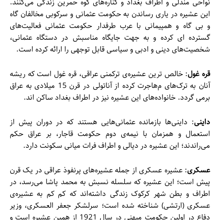
نواحی مندلی و اطراف بغداد و کناره‌‌های کوه حمرین زندگی می‌کنند.
این عشیره در یاری رساندن به حکومت عثمانی و سرکوبی مخالفان گاه
و بی گاه و همپیمانی با عرب طرفدار حکومت عثمانی فعالیت‌‌های
گسترده ای کرده و به جهت جایگاه مناسبش در دستگاه عثمانی،
شخصیت‌‌های دینی و ادبی و سیاسی قابل توجهی را ارائه کرده است.
قره غول
: خالص ترین عشیره‌ی ترکمنی عراقی، قره غول است که ریشه
آنان به ترک‌‌های م‌هاجرت کرده از آناتولی در قرن 15 میلادی به عراق
برمی گردد. خانواده‌‌های این عشیره نیز در اطراف بغداد ساکن اند.
داینی
: داینی‌‌ها بازمانده عثمانی‌‌هایی هستند که در دوران پیش از
استعمال و همزمان با نیمه‌ی دوم حکومت قاجار، بر عراق حکم
می‌راندند؛ این عشیره در دیالی و اطراف فرات میانی سکونت دارد.
عسکری
: عشیره عسکری از جمله عشیره‌‌های پرنفوذ عراقی در یک قرن
پیش است؛ این عشیره که سلسله نسبش به محمد پاشا می‌رسد، در
اطراف و بطن شهر کرکوک زندگی داشته‌اند که کم کم به عشیره‌ی
عسکری (ارتشی) شناخته شده است؛ سرلشکر جعفر العسکری، وزیر
دفاع در اولین حکومت میهنی در سال 1921 از همین عشیره است و