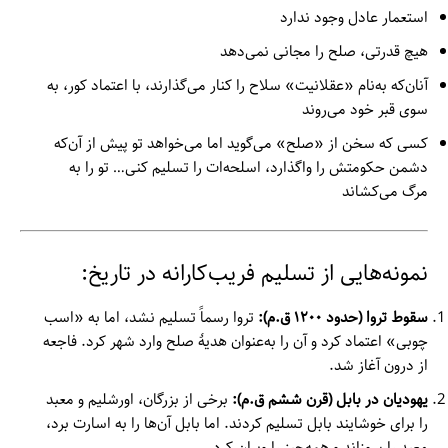
استعمار عادل وجود ندارد
هیچ قدرتی، صلح را مجانی نمی‌دهد
آنان‌که به‌نام «عقلانیت» سلاح را کنار می‌گذارند، با اعتماد کور، به
سوی قبر خود می‌روند
کسی که سخن از «صلح» می‌گوید اما می‌خواهد تو پیش از آن‌که
دشمن حکومتش را واگذارد، اسلحه‌ات را تسلیم کنی… تو را به
مرگ می‌کشاند
نمونه‌هایی از تسلیم فریب‌کارانه در تاریخ:
سقوط تروا (حدود ۱۲۰۰ ق.م):
تروا رسماً تسلیم نشد، اما به «اسب
چوبی» اعتماد کرد و آن را به‌عنوان هدیهٔ صلح وارد شهر کرد. فاجعه
از درون آغاز شد.
یهودیان در بابل (قرن ششم ق.م):
برخی از بزرگان، اورشلیم و معبد
را برای خوشایند بابل تسلیم کردند. اما بابل آن‌ها را به اسارت برد،
معبد را سوزاند و همه‌چیز را ویران کرد.