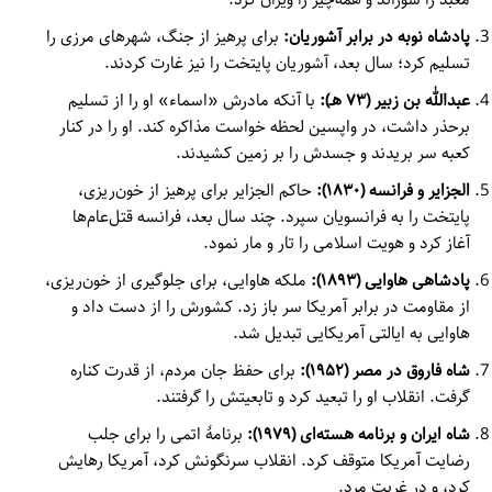
پادشاه نوبه در برابر آشوریان:
برای پرهیز از جنگ، شهرهای مرزی را
تسلیم کرد؛ سال بعد، آشوریان پایتخت را نیز غارت کردند.
عبدالله بن زبیر (۷۳ هـ):
با آنکه مادرش «اسماء» او را از تسلیم
برحذر داشت، در واپسین لحظه خواست مذاکره کند. او را در کنار
کعبه سر بریدند و جسدش را بر زمین کشیدند.
الجزایر و فرانسه (۱۸۳۰):
حاکم الجزایر برای پرهیز از خون‌ریزی،
پایتخت را به فرانسویان سپرد. چند سال بعد، فرانسه قتل‌عام‌ها
آغاز کرد و هویت اسلامی را تار و مار نمود.
پادشاهی هاوایی (۱۸۹۳):
ملکه هاوایی، برای جلوگیری از خون‌ریزی،
از مقاومت در برابر آمریکا سر باز زد. کشورش را از دست داد و
هاوایی به ایالتی آمریکایی تبدیل شد.
شاه فاروق در مصر (۱۹۵۲):
برای حفظ جان مردم، از قدرت کناره
گرفت. انقلاب او را تبعید کرد و تابعیتش را گرفتند.
شاه ایران و برنامه هسته‌ای (۱۹۷۹):
برنامهٔ اتمی را برای جلب
رضایت آمریکا متوقف کرد. انقلاب سرنگونش کرد، آمریکا رهایش
کرد، و در غربت مرد.