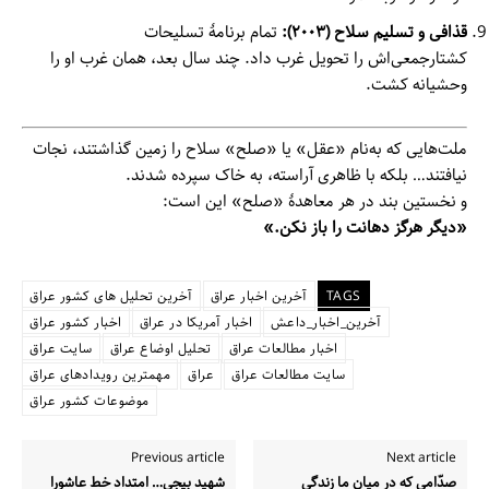
قذافی و تسلیم سلاح (۲۰۰۳):
تمام برنامهٔ تسلیحات
کشتارجمعی‌اش را تحویل غرب داد. چند سال بعد، همان غرب او را
وحشیانه کشت.
ملت‌هایی که به‌نام «عقل» یا «صلح» سلاح را زمین گذاشتند، نجات
نیافتند… بلکه با ظاهری آراسته، به خاک سپرده شدند.
و نخستین بند در هر معاهدهٔ «صلح» این است:
«دیگر هرگز دهانت را باز نکن.»
TAGS
آخرین اخبار عراق
آخرین تحلیل های کشور عراق
آخرین_اخبار_داعش
اخبار آمریکا در عراق
اخبار کشور عراق
اخبار مطالعات عراق
تحلیل اوضاع عراق
سایت عراق
سایت مطالعات عراق
عراق
مهمترین رویدادهای عراق
موضوعات کشور عراق
Previous article
Next article
صدّامی که در میان ما زندگی
شهید بیجی… امتداد خط عاشورا