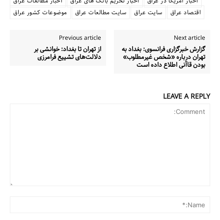
اخبار آمریکا در عراق
اخبار تحریم بانک های عراق
اخبار مطالعات عراق
اقتصاد عراق
سایت عراق
سایت مطالعات عراق
موضوعات کشور عراق
Previous article
Next article
گزارش خبرگزاری فرانسوی: بغداد به
از تهران تا بغداد: خوانشی بر
تهران درباره «شخص غیرمطلوب»
دلالت‌های تشییع فرامرزی
بودن قاآنی اطلاع داده است
LEAVE A REPLY
Comment:
me:*