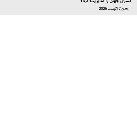
بشری جهان را مدیریت کرد؟
اربعین
7 آگوست 2026
از قوی‌ترین ارتش عربی تا ارتشی فرسوده؛ چگونه حمله به کویت نهاد
نظامی عراق را از هم پاشاند؟
تاریخ
7 آگوست 2026
بازگشت حزب دموکرات به جلسات شورای کرکوک؛ ابعاد و دلایل آن
ساختار سیاسی
5 آگوست 2026
عضویت در خبرنامه
عضویت
موافقت با قوانین