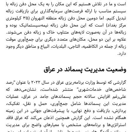
است و ما در تلاش هستیم که این مکان را به یک محل دفن زباله با
سیستم مناسب با ارائه فرصت‌های سرمایه‌گذاری برای بازیافت زباله
تبدیل کنیم. اما دومین محل دفن زباله منطقه النهروان (۳۵ کیلومتری
مرکز بغداد) است که این محل دفن زباله نیمه‌سیستماتیک بوده و
زباله‌ها در آن به‌صورت لایه‌های متناوب خاک و زباله دفن می‌شوند.
علاوه بر این دو محل، مکان‌های متعدد دیگری برای جمع‌آوری موقت
زباله از جمله در الکاظمیه، التاجی، البلدیات، البیاع و مناطق دیگر وجود
دارد.
وضعیت مدیریت پسماند در عراق
گزارشی که توسط وزارت برنامه‌ریزی عراق در سال ۲۰۲۲ با عنوان “رصد
شاخص‌های خدمات‌شهری” منتشر شده‌است، نشان‌می‌دهد که
علی‌رغم افزایش سالانه حجم پسماندهای جامد در عراق، عملیات
مدیریت این پسماندها شامل جمع‌آوری، حمل و نقل، تفکیک،
پردازش، بازیافت و دفع نهایی، با پیشرفت‌های جهانی در این زمینه
همگام نشده است. این گزارش همچنین اذعان می‌کند که عراق فاقد
استراتژی‌ها و برنامه‌های مشخص با معیارهای واضح برای مدیریت
پسماند و آلودگی‌های زیست‌محیطی ناشی از آن است و این امر منجر