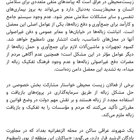
زیست‌محیطی در عراق است که پیامدهای منفی متعددی برای سلامتی
انسان و محیط‌زیست به‌دنبال دارد و می‌تواند به بروز بیماری‌های
تنفسی و سایر مشکلات سلامتی منجر شود. عدم وجود سیستم جامع
و کارآمد برای جمع‌آوری و دفع زباله‌ها، یکی از عوامل اصلی این معضل
است. انباشت زباله‌ها در خیابان‌ها و معابر عمومی و دفن غیراصولی
آنها در محل‌های نامناسب، باعث انتشار بوی نامطبوع خواهد شد.
کمبود تجهیزات و ماشین‌آلات لازم برای جمع‌آوری و حمل زباله‌ها از
دیگر عوامل مؤثر در این مشکل است؛ همچنین عدم آگاهی مردم از
مضرات دفع غیراصولی زباله‌ها و عدم وجود فرهنگ تفکیک زباله از
مبداء، به تشدید این معضل دامن زده‌است.
برخی از فعالان زیست محیطی خواستار مشارکت بخش خصوصی در
حل مشکل زباله از طریق سرمایه‌گذاری در پروژه‌های بازیافت و
استفاده مجدد از زباله هستند و بر نقش مهم دولت در وضع قوانین و
مقرراتی تأکید می‌کنند که مردم و مؤسسات را به تفکیک و بازیافت
زباله ملزم می‌کند.
یک شهروند عراقی ساکن در محله الزعفرانیه بغداد که در مجاورت
پادگان الرشید قرار دارد، می‌گوید: «ساکنان این منطقه از بوی نامطبوع