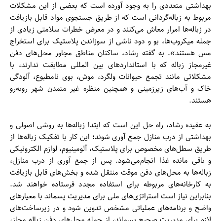
بهداشتی متعددی را به وجود آورده است که بعضی از این مشکلات
مربوط به زباله‌گردانی است که از طریق جستجوی مواد قابل بازیافت
در زباله‌ها امرار معاش می‌کنند و در معرض خطرات سلامتی زیادی از
جمله میکروب‌ها، بو و دود ناشی از سوزاندن پلاستیک برای استخراج
مس هستند». به گفته رشاد، ساکنان مناطق مجاور محل‌های دفن
غیرمجاز زباله که با استانداردهای بین المللی مطابقت ندارند، با
مشکلاتی مانند تجمع حیوانات ولگرد، موش، بوی نامطبوع، آلودگی
خاک و آب‌های زیرزمینی و همچنین منظره غیر متمدن شهر روبه‌رو
هستند.
به عقیده رشاد، راه حل این است که ابتدا زباله‌ها به روشی اصولی و
بهداشتی از درب منازل جمع آوری شوند؛ این کار با تفکیک زباله‌ها از
طریق سطل‌های مخصوص برای پلاستیک، آلومینیوم، لوازم الکترونیکی
و باقی مانده غذا انجام‌می‌شود. پس از جمع آوری از درب منازل،
زباله‌ها به محل‌های دفن موقت منتقل شده و بخش‌های قابل بازیافت
به کارخانه‌های مربوطه برای استفاده مجدد فرستاده خواهند شد.
بنابراین نیاز است استراتژی‌های ملی برای مدیریت پسماند با معیارهای
واضح و برنامه‌های عملیاتی مشخص تدوین شود و در زیرساخت‌های
لازم برای مدیریت صحیح پسماند، از جمله محل‌های دفن زباله مجاز،