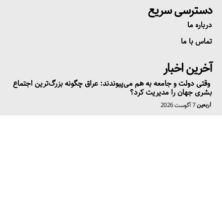
دسترسی سریع
درباره ما
تماس با ما
آخرین اخبار
وقتی دولت و جامعه به هم می‌پیوندند: عراق چگونه بزرگ‌ترین اجتماع
بشری جهان را مدیریت کرد؟
اربعین
7 آگوست 2026
از قوی‌ترین ارتش عربی تا ارتشی فرسوده؛ چگونه حمله به کویت نهاد
نظامی عراق را از هم پاشاند؟
تاریخ
7 آگوست 2026
بازگشت حزب دموکرات به جلسات شورای کرکوک؛ ابعاد و دلایل آن
ساختار سیاسی
5 آگوست 2026
عضویت در خبرنامه