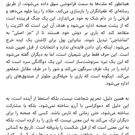
همانطور که ملت‌ها به سمت فراموشی سوق داده می‌شوند، از طریق
رسانه‌ای که طغیانگران را بازسازی می‌کند، جلاد را زیبا جلوه می‌دهد و
قربانی را در دام شک به خود می‌اندازد. این یک جنگ فریبنده است
که از پشت صحنه اداره می‌شود و هدف آن این است که اکثریت را
متقاعد کند که باری بر دوش خود هستند تا از “جز اصلی” به
“تماشاچی” تبدیل شوند. بنابراین پول برای کاشتن یک ایده خرج
می‌شود: اینکه رای دادن فایده‌ای ندارد و انتخابات از قبل تعیین شده
است. این حرف فقط برای شیعیان است، اما به دیگران گفته می‌شود
که این یک نبرد سرنوشت‌ساز است. این یک دوگانگی سرد است که
اراده را در یک طرف سرنگون می‌کند و شور را در طرف مقابل شعله‌ور
می‌کند. اینگونه است که بازی با حیله‌گری جلوتر از صندوق‌های رای
اداره می‌شود.
به همین دلیل، تحریم شجاعت نیست، بلکه استعفا از آینده است، به
این دلیل که دموکراسی با آرزو ساخته نمی‌شود، بلکه با مشارکت
ساخته می‌شود، حتی زمانی که نارس باشد. کسی که صحنه را برای
دیگران ترک می‌کند به این معنی نیست که بازی را رد کرده است، بلکه
به این معنی است که از قبل شکست را پذیرفته است. تاریخ به کسانی
که از حضور عذر می‌خواهند رحم نمی‌کند و میهن‌ها برای کسانی که از