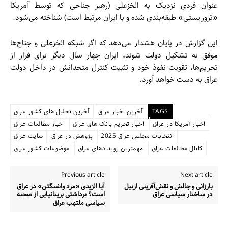
عنوان فردی نزدیک به الخزعلی (رهبر جناحی که توسط آمریکا
«تروریستی» طبقه‌بندی شده و با ایران مرتبط است) شناخته می‌شود.
این گزارش در پایان هشدار می‌دهد که اگر شبکه الخزعلی و جناح‌ها
موفق به تشکیل دولت شوند، ایران چهار سال دیگر برای فرار از
تحریم‌ها، تقویت نفوذ خود و تثبیت کنترل متحدانش در داخل دولت
عراق به دست خواهد آورد.
TAGS
آخرین اخبار عراق
آخرین تحلیل های کشور عراق
اخبار آمریکا در عراق
اخبار تحریم بانک های عراق
اخبار مطالعات عراق
انتخابات مجلس عراق 2025
پژوهش در عراق
سایت عراق
کانال مطالعات عراق
مهمترین رویدادهای عراق
موضوعات کشور عراق
Previous article
Next article
بارزانى و چالش و نقش‌آفرینی اربيل
آیا الزیدی «مرد واشنگتن» در عراق
در ساختار سياسى عراق
است؟ برداشتی بریتانیایی از صحنه
سیاسی ملتهب عراق