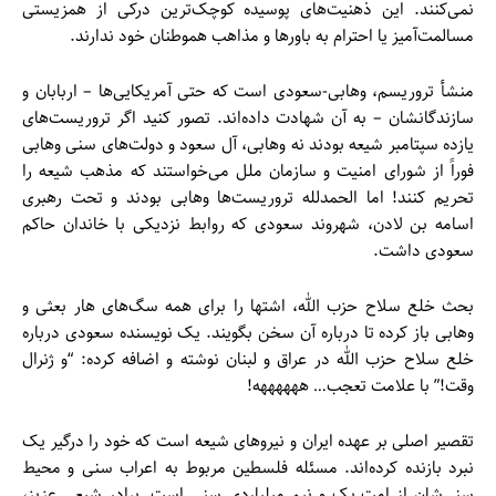
نمی‌کنند. این ذهنیت‌های پوسیده کوچک‌ترین درکی از همزیستی
مسالمت‌آمیز یا احترام به باورها و مذاهب هموطنان خود ندارند.
منشأ تروریسم، وهابی-سعودی است که حتی آمریکایی‌ها – اربابان و
سازندگانشان – به آن شهادت داده‌اند. تصور کنید اگر تروریست‌های
یازده سپتامبر شیعه بودند نه وهابی، آل سعود و دولت‌های سنی وهابی
فوراً از شورای امنیت و سازمان ملل می‌خواستند که مذهب شیعه را
تحریم کنند! اما الحمدلله تروریست‌ها وهابی بودند و تحت رهبری
اسامه بن لادن، شهروند سعودی که روابط نزدیکی با خاندان حاکم
سعودی داشت.
بحث خلع سلاح حزب الله، اشتها را برای همه سگ‌های هار بعثی و
وهابی باز کرده تا درباره آن سخن بگویند. یک نویسنده سعودی درباره
خلع سلاح حزب الله در عراق و لبنان نوشته و اضافه کرده: “و ژنرال
وقت!” با علامت تعجب… ههههههه!
تقصیر اصلی بر عهده ایران و نیروهای شیعه است که خود را درگیر یک
نبرد بازنده کرده‌اند. مسئله فلسطین مربوط به اعراب سنی و محیط
سنی‌شان از امت یک و نیم میلیاردی سنی است. برادر شیعی عزیز،