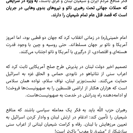
فکر منافع مردم ایران و شیعیان لبنان و عراق باشند،
به ویژه در شرایطی
که حملات جهانی تحت رهبری ناتو و نیروهای بدوی وهابی در جریان
است که قصد قتل عام تمام شیعیان را دارند.
امام خمینی(ره) در زمانی انقلاب کرد که جهان دو قطبی بود، اما امروز
آمریکا و ناتو بر جهان مسلط‌اند. حتی روسیه و چین با وجود قدرت
هسته‌ای و اقتصادی، از درگیری با آمریکا و ناتو اجتناب می‌کنند.
تصمیم اخیر دولت لبنان در پذیرش طرح صلح آمریکایی ثابت کرد که
اعراب سنی از نتانیاهو در نابودی حماس و الحاق غزه به اسرائیل
حمایت می‌کنند. نخست‌وزیر لبنان، نواف سلام، نواده همان سلامی
است که هزاران هکتار از اراضی فلسطین را به صهیونیست‌ها فروخت!
او ادامه‌دهنده راه پدرانش در خدمت به صهیونیست‌هاست.
رهبران حزب الله باید به فکر یک معامله سیاسی باشند که منافع
شیعیان را تأمین کند: ادغام در ارتش لبنان و وادار کردن اسرائیل به
تعیین مرزهایش با لبنان. رفاه و کرامت شیعیان لبنانی از اعراب سنی
سازشکار از “مشرق تا مغرب” پاک‌تر است!