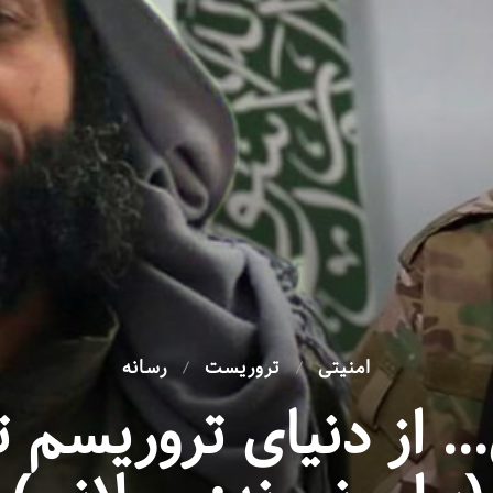
امنیتی
تروریست
رسانه
… از دنیای تروریسم 