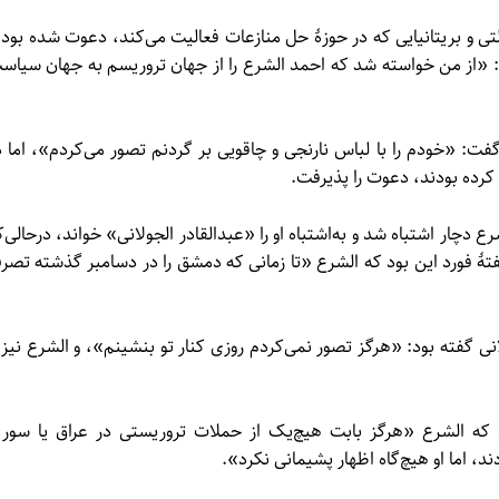
سوی مؤسسه‌ای غیر دولتی و بریتانیایی که در حوزهٔ حل منازعات فعالیت می‌کند، دعوت شده بود 
 «از من خواسته شد که احمد الشرع را از جهان تروریسم به جهان سیاس
گفت: «خودم را با لباس نارنجی و چاقویی بر گردنم تصور می‌کردم»، اما د
 کرده بودند، دعوت را پذیرفت.
 دچار اشتباه شد و به‌اشتباه او را «عبدالقادر الجولانی» خواند، درحالی‌ک
گفتهٔ فورد این بود که الشرع «تا زمانی که دمشق را در دسامبر گذشته تصر
 نخستین دیدارشان در مارس ۲۰۲۳ به الجولانی گفته بود: «هرگز تصور نمی‌کردم روزی کنار تو بنشینم»، و الشرع نیز 
د که الشرع «هرگز بابت هیچ‌یک از حملات تروریستی در عراق یا سوری
د، اما او هیچ‌گاه اظهار پشیمانی نکرد».