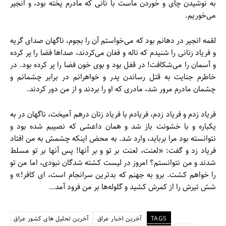
به نوشیدن چای و خوردن ماست با نانی که مادرم پخته بود، و انجیر
می‌خوریم.
لقمه انجیر در دهانم بود که می‌خواستم آن را بجوم، ناگهان صدای گریه
و فریاد زنانی را شنیدم که ناله و فغان می‌کردند، صداها فضا را پر کرده
و آسمان را می‌شکافت! در قفل بود و بوی خون فضا را پر کرده بود. در
خاطرم جنایت به قتل رساندن پدر و خواهرانم در برابر چشمانم و
چشمان مادرم مرور شد، مادری که او را بردند و از من دور کردند.
فریاد زدم و فریاد زدم، فریادم با فریاد زنان درهم آمیخت، ناگهان در به
یکباره و با خشونت باز شد و همان داعشی که نصیبم شده بود و
نتوانسته بود مرا برباید، وارد شد. به محض اینکه چشمش به من افتاد
فریاد زد و گفت: «لعنت، لعنت بر تو و بر آنها! پس آنها بر تو مسلط
شدند و من نتوانستم؟ امروز در لیست کشته شدگان نبودی، اما من تو
را خواهم کشت. برو به جهنم که بدترین سرانجام است، ای کافر!» و
شش تیرش را از کمرش کشید و گلوله‌ها بر من فرود آمد…
TAGS
آخرین اخبار عراق
آخرین تحلیل های کشور عراق