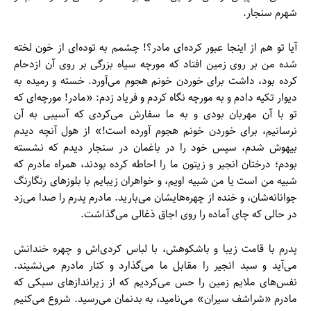
شهرم سنجار.
آیا تو هم از اینجا عبور کرده‌ای مادر؟! چشمم به توده‌ای از خون لخته
شده من بر روی زمین افتاد که مورچه سیاه بزرگی بر روی آن ازدحام
کرده بود، داشت برای خوردن خونم هجوم می‌آورد. خسته و رمیده به
دیوار تکیه دادم و به مورچه نگاه کردم و فریاد زدم: «مادر! مورچه‌ای که
تو با آن مهربان بودی و به ما سفارش می‌کردی که آسیبی به آن
نرسانیم، برای خوردن خونم هجوم آورده است!» از هول آنچه دیدم
بیهوش شدم، سپس خود را در باغمان در سنجار دیدم که نشسته
بودم؛ درختان انجیر و زیتون ما را احاطه کرده بودند، همراه مادرم که
شبیه من است یا من شبیه اویم، و خواهران زیبایم با بلوزهای رنگارنگ
جوانانه‌شان، و خنده از چهره‌هایشان می‌بارید. مادرم پدرم را صدا می‌زد
در حالی که چای آماده را روی اجاق ذغالی می‌گذاشت.
پدرم با قامت زیبا و باشکوهش، با لباس کردی‌اش و چهره خندانش
می‌آید و سبد انجیر را مقابل ما می‌گذارد و کنار مادرم می‌نشیند.
نفس‌های ملایم زمین را حس می‌کردیم که از زیراندازهای سبکی که
مادرم «شراشف سیران» می‌نامید، به بدنمان می‌رسید. شروع می‌کنیم