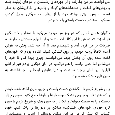
می‌خواهند در من بکارند، و از چهره‌های زشتشان با موهای ژولیده بلند
و ریش‌های کلفت و دشداشه‌های کوتاه و پالتوهای خاکی‌شان به تنفر
آمدم. سپس انرژی نهفته خود را از بینایی به حرکتی تبدیل کردم،
محکم ایستادم و دست راستم را بالا بردم.
ناگهان همان کسی که هر روز مرا تهدید می‌کرد با صدایی خشمگین
فریاد زد: «بزنیدش تا این کافر ادب شود و او را برای خودتان بردارید.»
ضربات بر من فرود آمد و نفهمیدم بعد از آن چه شد. وقتی به هوش
آمدم کاملاً برهنه بودم، بر روی تشکی کثیف افتاده بودم که خون‌های
لخته شده روی آن پخش بود. می‌خواستم چیزی پیدا کنم تا خود را
بپوشانم اما حتی لباسم را هم نیافتم. در اتاق دیگری بودم غیر از اتاق
قبلی؛ این اتاق پنجره نداشت و دیوارهایش اینجا و آنجا آغشته به
خون‌های خشک شده بود.
پس شروع کردم با انگشتان دست راست و چپم، خون لخته شده خودم
را که هنوز تازه و بر روی تشک بود، بارها و بارها جمع کنم، سپس چهار
دست و پا به سمت دیوارهای لکه‌دار به خون رفتم و شروع کردم با خونِ
تازه خودم، خون‌های خشکیده ساکن بر دیوارها را پاک کنم. خون
کسانی که پیش از من در این مکان بوده‌اند از اهالی و دوستانم از