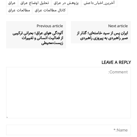
آخرین_اخبار_داعش
پژوهش در عراق
تحلیل اوضاع عراق
عراق
کانال مطالعات عراق
مطالعات عراق
Previous article
Next article
ایران پس از سید خامنه‌ای؛ گذار از
آلودگی هوای عراق؛ بحرانی ترکیبی
صبر راهبردی به پیروزی راهبردی
از فعالیت انسانی و تغییرات
زیست‌محیطی
LEAVE A REPLY
Comment:
me:*