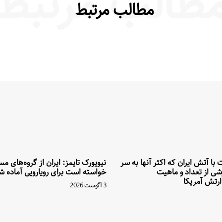
طالب مرتبط
مطالب مرتبط
بت با آتش ایران که اکثر آنها به سر
نیویورک تایمز: ایران از گروه‌های م
شی از تعداد و ماهیت
خواسته است برای رویارویی آماده ش
رتش آمریکا
3 آگوست 2026