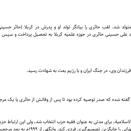
ئری در ۱۰ شعبان ۱۳۵۷ق در کربلا متولد شد. لقب حائری را بیانگر تولد او و پدرش در کربلا (حائر حسین
سید علی حسینی حائری در حوزه علمیه کربلا به تحصیل پرداخت و سپس ب
گفته شده که صدر توصیه کرده بود تا پس از وفاتش از حائری یا یک مرج
اسلامیة، برای مدتی به عنوان فقیه حزب انتخاب شد، ولی این ارتباط حزب
دوام نیافت، زیرا حزب به این نتیجه رسید که تصمیم‌گیری شورایی را جایگزین تصمیم‌گیری فردی کند. وانگهی از ۱۹۹۹م 