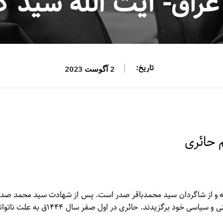
عراق- آیت الله سید ک
تاریخ:
2 آگوست 2023
 حائری
۱۳۱۷ش) از مراجع تقلید شیعه و از شاگردان سید محمدباقر صدر است. پس از شهادت سید محمد صد
گروهی از مردم عراق به توصیه صدر، وی را به‌عنوان مرجع دینی و سیاسی خود برگزیدند. حائری در اول صفر سال ۱۴۴۴ق 