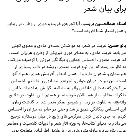
برای بیان شعر
استاد
عبدالحسین بریسم:
آیا تجربه‌ی غربت و دوری از وطن، بر زیبایی
و عمق اشعار شما افزوده است؟
بانو حسن:
غربت در شعر، به دو شکل عمده‌ی مادی و معنوی تجلی
می‌یابد. غربت مادی، به معنای دوری فیزیکی از وطن و عزیزان است،
اما غربت معنوی، احساس جدایی و بیگانگی درونی را توصیف می‌کند.
به نظر می‌رسد که این نوع غربت معنوی، ریشه در ذات بسیاری از
هنرمندان و شاعران دارد و از همان ابتدای آفرینش هنری، همراه آنها
است. من نیز در دوران جوانی، تجربه‌ی مشابهی را داشتم. احساس
می‌کردم که به دلیل علاقه‌ی وافر به مطالعه، گرایش به ادبیات خاص و
تفکرات متفاوت، از همسالان خود متمایز هستم. این تفاوت در علایق،
رفته‌رفته به تفاوت در زبان و شیوه‌ی تفکر منجر شد. با گذشت زمان،
این احساس بیگانگی عمیق‌تر شد و حتی در خانواده نیز آن را احساس
کردم. به جای دنبال کردن سرگرمی‌های رایج در میان دوستان، ترجیح
می‌دادم به دنیای کتاب‌ها، به ویژه آثار شعر و ادبیات کلاسیک و معاصر
عرب، پناه ببرم و علاقه‌مندی‌های من با علایق اطرافیانم متفاوت بود.