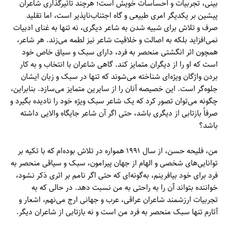
بینی، تجربیات و احساسات خویش است؛ هرچند تأثیرگذاری شاعران
پیشین بر یکدیگر امری طبیعی و گاه اجتناب‌ناپذیر است، اما تقلید
صرف و تلاش برای شبیه شدن به شاعر دیگری، نه تنها به غنای ادبیات
نمی‌افزاید بلکه به اصالت و خلاقیت شاعر نیز لطمه می‌زند. هر شاعر،
همچون اثر انگشتی منحصر به فرد، دارای سبک و سیاق خاص خود
است که او را از دیگران متمایز کند. گاهی شاعران با انتخاب و به کار
بردن واژگان ویژه‌ای شناخته می‌شوند که تنها در سبک و زبان ایشان
جلوه‌گر است. این خصیصه آنان را از سایرین متمایز می‌سازد. بنابراین،
چگونه می‌توان تصور کرد که یک شاعر سبک ویژه خود را نادیده بگیرد و
صرفاً بازتابی از دیگری باشد، حتی اگر آن شاعر جایگاه والایی داشته
باشد؟
من، فليحه حسن، از سال ۱۹۹۱ همواره در تلاش بوده‌ام که با تکیه بر
توانایی‌های شخصی و الهام از جهان پیرامون، سبک و سیاقی منحصر به
فرد برای خود بیافرینم، به‌گونه‌ای که حتی اگر نامم بر اثری ذکر نشود،
خواننده بتواند آن را به راحتی به من نسبت دهد. در حالی که به
تجربیات ارزشمند شاعران عراقی، عرب و جهانی ارج می‌نهم، اشعار و
آثارم تنها سبک منحصر به فرد من است و نه بازتابی از شاعران دیگر.