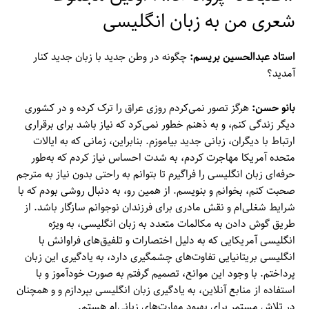
شعری من به زبان انگلیسی
استاد عبدالحسین بریسم:
چگونه در وطن جدید با زبان جدید کنار
آمدید؟
بانو حسن:
هرگز تصور نمی‌کردم روزی عراق را ترک کرده و در کشوری
دیگر زندگی کنم، و به ذهنم خطور نمی‌کرد که نیاز باشد برای برقراری
ارتباط با دیگران، زبانی جدید بیاموزم. بنابراین، زمانی که به ایالات
متحده آمریکا مهاجرت کردم، به شدت احساس نیاز کردم که به‌طور
حرفه‌ای زبان انگلیسی را فراگیرم تا بتوانم به راحتی بدون نیاز به مترجم
صحبت کنم، بخوانم و بنویسم. از همین رو، به دنبال روشی بودم که با
شرایط شغلی‌ام و نقش مادری برای فرزندان نوجوانم سازگار باشد. از
طریق گوش دادن به مکالمات متعدد به زبان انگلیسی، به ویژه
انگلیسی آمریکایی که به دلیل اختصارات و تلفیق‌های فراوانش با
انگلیسی بریتانیایی تفاوت‌های چشمگیری دارد، به یادگیری این زبان
پرداختم. با وجود این موانع، تصمیم گرفتم به صورت خودآموز و با
استفاده از منابع آنلاین، به یادگیری زبان انگلیسی بپردازم و و همچنان
در تلاش مستمر برای بهبود مهارت‌های زبانی‌ام هستم.