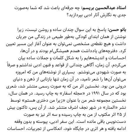
استاد
عبدالحسین بریسم:
چه جرقه‌ای باعث شد که شما به‌صورت
جدی به نگارش آثار ادبی بپردازید؟
بانو حسن:
پاسخ به این سوال چندان ساده و روشن نیست، زیرا
نوشتن از همان ابتدای کودکی به‌طور طبیعی در زندگی من جریان
داشت و هیچ نقطه‌ی مشخصی نمی‌توان به عنوان آغاز این مسیر تعیین
کرد. دفترچه‌های یادداشت همدم همیشگی‌ام بودند و در آن‌ها،
احساسات و اندیشه‌هایم را به شکل کلمات و جملات ساده بیان
می‌کردم. آن زمان، آگاهی چندانی از قواعد و فنون ادبی نداشتم و صرفاً
به صورت شهودی می‌نوشتم. بسیاری از نوشته‌های من که امروزه
می‌توان آن‌ها را شعر نامید، در آن زمان تنها بازتابی از ذهن و دنیای
درونی من بود. نخستین اثر من که به صورت رسمی منتشر شد، شعری
بود که در سال ۱۹۹۱ در «مجله اسفار» به چاپ رسید. در همان سال،
نخستین مجموعه شعر من با عنوان «زیرا من دختری هستم» توسط
نشر «المنار» در شهر نجف اشرف منتشر شد. از آن پس، تاکنون بیش
از ۲۵ اثر مکتوب از من به چاپ رسیده و سه اثر نیز به صورت
دست‌نویس باقی مانده است. این سفر ادبی، پیوسته و بدون وقفه
ادامه یافته و هر اثری در جایگاه خود، انعکاسی از تجربیات، احساسات