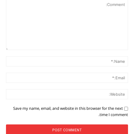
Comment:
me:*
ail:*
ite:
Save my name, email, and website in this browser for the next
time I comment.