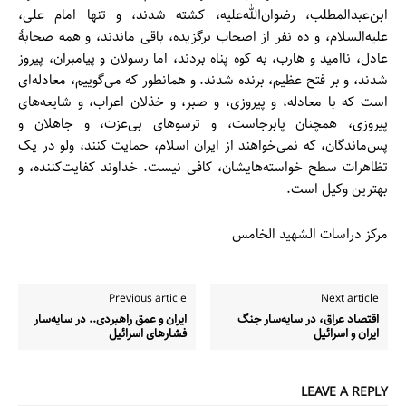
ابن‌عبدالمطلب، رضوان‌الله‌علیه، کشته شدند، و تنها امام علی،
علیه‌السلام، و ده نفر از اصحاب برگزیده، باقی ماندند، و همه صحابهٔ
عادل، ناامید و هارب، به کوه پناه بردند، اما رسولان و پیامبران، پیروز
شدند، و بر فتح عظیم، برنده شدند. و همانطور که می‌گوییم، معادله‌ای
است که با معادله، و پیروزی، و صبر، و خذلان اعراب، و شایعه‌های
پیروزی، همچنان پابرجاست، و ترسوهای بی‌عزت، و جاهلان و
پس‌ماندگان، که نمی‌خواهند از ایران اسلام، حمایت کنند، ولو در یک
تظاهرات سطح خواسته‌هایشان، کافی نیست. خداوند کفایت‌کننده، و
بهترین وکیل است.
مرکز دراسات الشهيد الخامس
Previous article
Next article
اقتصاد عراق، در سایه‌سار جنگ
ایران و عمق راهبردی.. در سایه‌سار
ایران و اسرائیل
فشارهای اسرائیل
LEAVE A REPLY