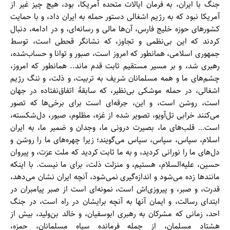
جنگ با ایران، به فرمان ایالات متحده آمریکا، بود، هیچ چیز غیر از
آمریکا نبود که به رژیم اشغالی دستور حمله به ایران داد، و با حمایت
کشورهای حوزه خلیج فارس، آن‌ها مالی و رسانه‌ای، و در ادامه، دنبال
کردند که این بی‌نظمی و تجاوز، که نشانگر قحطی است، توسط
جمهوری اسلامی، همانطور که امروز است، صبور و توانا و حساب‌شده،
رهبری شد، و بر مسیر مستقیم ثابت قدم ماند.. همانطور که امروز،
چشم‌های ما و همه مسلمانان شریف به تربیت، و ذلت، و ننگ رژیم
اشغالی، در حمله موشکی بی‌نظیر، که سابقهٔ اتفاق‌نفتاده در جهان
است، روشن است، و این، جرقه‌ای است برای برخی‌ها که تصور
می‌کنند خرابی تل‌آویو، تصویر شده از غزه، مظلوم، صبور، دل‌شکسته،
است… قلب‌های ما، بصیرت درونی ما، وجدان و ضمیر ما، به ایران
اسلام، سپاس، سپاس، سپاس می‌گویند؛ زیرا چهره‌های ما را روشن و
دل‌های ما را نورانی کردید، و به ما ثابت کردید که ملت عزت، و پیروان
حسین، علیه‌السلام، هستیم، و منزلت ذلت، برای ما نیست. با اینکه
مانندها زده می‌شود و اندازه‌گیری نمی‌شود، آنچه ایران نشان می‌دهد،
قدرت، و صبر، و پیروزی‌اش است، نمونه‌ای است از صبر پیامبران در
ابتدای رسالت، و ایمان آنها به آنچه برایشان در راه است، در جنگ
احد، زمانی که مشرکان به رهبری ابوسفیان، و خالد بن‌ولید، بیش از
هشتاد مسلمان، از جمله فرمانده سپاه مسلمانان، حمزه،