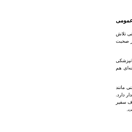
 عمومی
نی تلاش
ظر صحبت
انپزشکی
ه‌ای هم
ی مانند
ار دارد.
اف سفیر
ت.