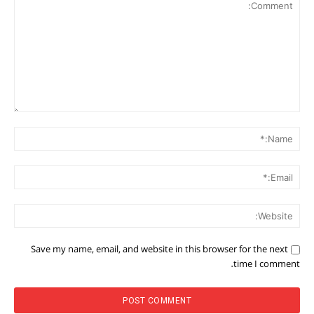
Comment:
me:*
ail:*
ite:
Save my name, email, and website in this browser for the next
time I comment.