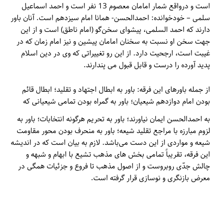
است و درواقع شمار امامان معصوم 13 نفر است و احمد اسماعیل
سلمی – خودخوانده: احمدالحسن- همانا امام سیزدهم است. آنان باور
دارند که احمد السلمی، پیشوای سخن‌گو (امام ناطق) است و از این
جهت سخن او نسبت به سخنان امامان پیشین و نیز امام زمان که در
غیبت است، ارجحیت دارد. از این رو تغییراتی که وی در دین اسلام
پدید آورده را درست و قابل قبول می پندارند.
از جمله باورهای این فرقه: باور به ابطال اجتهاد و تقلید؛ ابطال قائم
بودن امام دوازدهم شیعیان؛ باور به گمراه بودن تمامی شیعیانی که
به احمدالحسن ایمان نیاورند؛ باور به تحریم هرگونه انتخابات؛ باور به
لزوم مبارزه با مراجع تقلید شیعه؛ باور به منحرف بودن محور مقاومت
شیعه و مواردی از این دست می‌باشد. لازم به بیان است که در اندیشه
این فرقه، تقریباً تمامی بخش های مذهب تشیع با ابهام و شبهه و
چالش جدّی روبروست و از اصول مذهب تا فروع و جزئیات همگی در
معرض بازنگری و نوسازی قرار گرفته است.