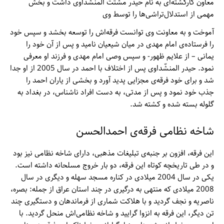
معاون کارکشته‌ای به نام حیدر مشتت المنشداوی داشت و بخش
مهمی از استدلال‌تراشی‌ها را توسط وی
آموخت و به معاونت وی توانست فرقه‌اش را توسعه بخشد و سپس خود
را فرستاده‌ی امام مهدی در میان شیعیان نامید و پس از آن خود را
یمانی – از علایم ظهور- و سپس وصی امام مهدی و فرزند او معرفی
نمود. حیدر المنشّداوی پس از اختلاف با احمد در سال 2005 از او جدا
شد و برای خود فرقه‌ی مجزایی پدید آورد و بخشی از یاران احمد را
جذب خود نمود و پس از مدتی، به دست افراد ناشناس، در بغداد به
گلوله بسته شده و کشته شد.
شاخه نظامی فرقه‌ی احمدالحسن
این فرقه، افزون بر جنبه‌ی تبلیغات مذهبی، دارای شاخه نظامی نیز بود
و در طی تاریخچه کوتاه این فرقه، دو بار خروج مسلحانه داشته است.
یکی در سال 2004 میلادی در کناره مسجد سهله و دیگری در سال
2008 میلادی که منتهی به درگیری در چند استان عراق از جمله: بصره،
ناصریه و نجف گردید و با هلاکت شماری از فرماندهان و دستگیری چند
تن دیگر، این فرقه به انزوا گرایید و شاخه نظامی‌اش منحل گردید. با