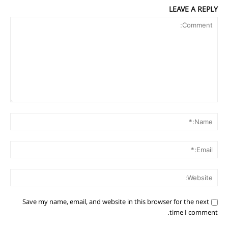
LEAVE A REPLY
Comment:
me:*
ail:*
ite:
Save my name, email, and website in this browser for the next
مطالعات عراق
time I comment.