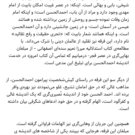
شیخی، بابی و بهائی است. اینکه: در عصر غیبت امکان بابیت از امام
مهدی وجود دارد و مراد از آن باب، احمدالحسن است؛ و اینکه امام
زمان وفات نموده-جسم و روحش از زمین برداشته شده و همانند
عیسی در آسمان است- و در زمین جانشینی دارد و آن احمدالحسن
است. و اینکه همانند شعار بابیت که: «تحری حقیقت و رفع تقالید»
نام دارد، این فرقه نیز تقلید از عالمان دینی را شرک می‌داند. با
مطالعه‌ی کتاب استدلالیه میرزا نعیم سده‌ای اصفهانی – از مبلغان
بهایی‌گری در عصر قجر- درمیابیم که تمامی آن کتاب امروزه در خدمت
اندیشه احمدالحسن برای تبلیغ این مدعی است.
از دیگر سو این فرقه در راستای کیش‌شخصیت پیرامون احمدالحسن، از
مذاهب غالی که در حق امامان تشیع، غلو می‌نمودند نیز بهره‌ی وافر
برده اند. احمد الحسن خود از اندیشه نُصیری‌گری که یک اندیشه غالی
و کفرآلود است، الهام گرفته و در حق خود ادعاهای شگرفی بیان داشته
است.
همچنین این جریان از وهابی‌گری نیز الهامات فراوانی گرفته است.
مبلغان این فرقه، هرجایی که ببینند یکی از شاخصه های اندیشه ی