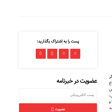
پست را به اشتراک بگذارید:
ر
عضویت در خبرنامه
ع
ص
،
و
د
عضویت