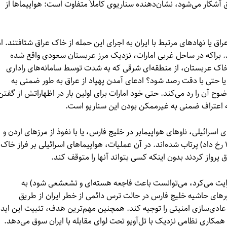
آشکار می‌شود، نشان‌دهنده سناریوی کاملاً متفاوت است: هواپیماها از
ا نهادهای مرتبط با ایران به اجرای این حمله از خاک عراق شتافتند. ام
ند. براکه در ساحل غربی امارات، نزدیک مرز عربستان سعودی واقع شده
ز خاک عربستان، از منطقه‌ای شرقی که به شدت توسط سامانه‌های راداری
یا حتی با دقت رصد شود؟ ادعای آمدن پهپاد از عراق به طور ضمنی به
ح آن را رد می‌کند. حتی خود امارات برای اولین بار در اظهاراتش از گفتن
نزله اعتراف ضمنی به غیرممکن بودن این سناریو است.
ی اسرائیلی، ناوهای هواپیمابر در خلیج فارس، یا با نفوذ از مرزهای اردن و
عربستان (همانطور که در عملیات معروف «اپرا» در سال ۱۹۸۱ رخ داد) پرتاب شده‌اند. در آن عملیات، هواپیماهای اسرائیلی بر فراز خاک
 پرواز کردند بدون اینکه کسی بتواند آنها را متوقف کند.
رایت می‌کرد، می‌توانست باعث فاجعه هسته‌ای و تشعشعی شود) به
رهای حاشیه خلیج فارس در حالت ترس دائمی از خطر ایران از طریق
 عادی‌سازی امنیتی را توجیه کند. همچنین مهم‌ترین هدف، تثبیت این ایده
مکاری نظامی نزدیک با تل‌آویو تحت لوای مقابله با ایران سوق می‌دهد.