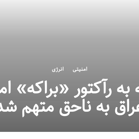
امنیتی
انرژی
ه رآکتور «براکه» اما
راق به ناحق متهم شد