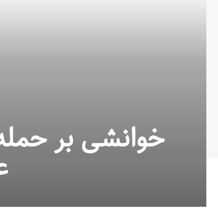
خوانشی بر حمله ب
ع