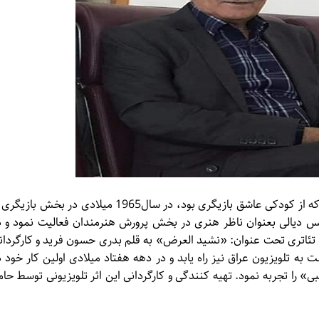
یکی از بازیگران عراقی متولد 1940 در کوت عراق است. وی که از کودکی عاشق بازیگری بود، در سال1965 میلادی در بخش با
س دیالی بعنوان ناظر هنری در بخش پرورش هنرمندان فعالیت نمود و د
ک گروه تئاتری تحت عنوان: «نشید العرض» به قلم بدری حسون فرید و کارگردان
 به تلویزیون عراق نیز راه یابد و در دهه هفتاد میلادی اولین کار خود د
ی» را تجربه نمود. تهیه کنندگی و کارگردانی این اثر تلویزیونی توسط حام