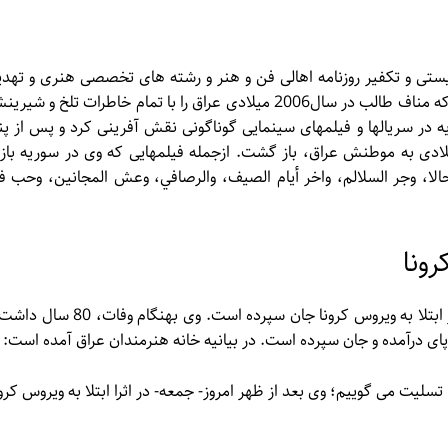
یستی و تکفیر روزنامه اهالی فن و هنر و رشته های تخصصی هنری و تهدی
ایشان توسط گروهکهای تروریستی، بالاخره منجر به این شد که مناف طالب در سال2006 میلادی عراق را با تمام خاطرات تلخ و ش
ه در سریالها و فیلمهای سینمایی گوناگونی نقش آفرینی کرد و پس از پن
قش آفرینی متوالی در سوریه بالاخره درسال2011 میلادی به موطنش عراق، باز گشت. ازجمله فیلمهایی که وی در سوریه با
الا، وجر السلالم، واخر أيام الصيف، والرصافي، وعش المجانين، وحب ف
مطالعات عراق
درباره ما
رونا
تماس با ما
خانه هنرمندان عراق اعلان نمود که این هنرمند عراقی در اثر ابتلا به ویروس کرونا جان سپرده است. وی بهنگام وف
ز پای درآمده و جان سپرده است. در بیانیه خانه هنرمندان عراق آمده است:
لیت می گوییم؛ وی بعد از ظهر امروز- جمعه- در اثرا ابتلا به ویروس کرون