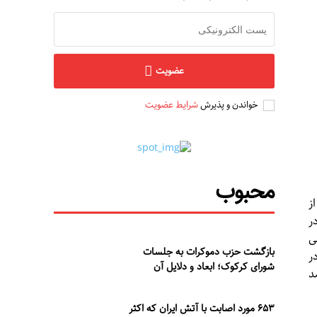
عضویت
خواندن و پذیرش
شرایط عضویت
محبوب
زیگری از
ر
ی
بازگشت حزب دموکرات به جلسات
ر
شورای کرکوک؛ ابعاد و دلایل آن
د
۶۵۳ مورد اصابت با آتش ایران که اکثر