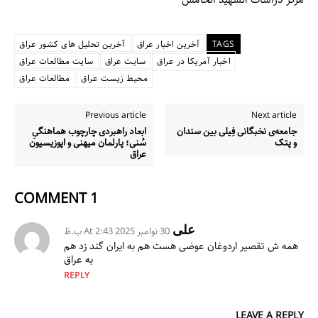
مرکز دراسات الشهید الخامس
TAGS
آخرین اخبار عراق
آخرین تحلیل های کشور عراق
اخبار آمریکا در عراق
سایت عراق
سایت مطالعات عراق
محیط زیست عراق
مطالعات عراق
Previous article
Next article
جامعه‌ی نخبگانی فِیلی بین سندان
ابعاد راهبردی چارچوب هماهنگیِ
و پتک
سُنی؛ پارلمان میهنی و اپوزیسیون
عراق
1 COMMENT
علی
30 نوامبر 2025 At 2:43 ب.ظ
همه ش تقصیر اردوغان عوضی هست هم به ایران گند زد هم
به عراق
REPLY
LEAVE A REPLY