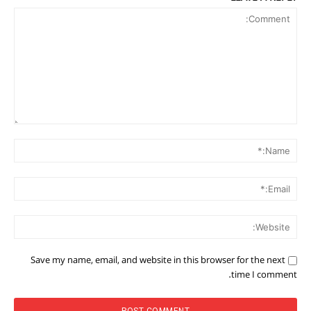
Comment:
me:*
ail:*
ite:
Save my name, email, and website in this browser for the next
time I comment.