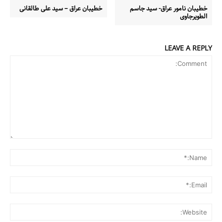
خطیبان نامور عراق- سید جاسم
خطیبان عراق – سید علی طالقانی
الطویرجاوی
LEAVE A REPLY
Comment:
me:*
ail:*
ite: