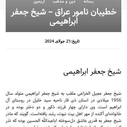
رسانه
دین و مذهب
اربعین
خطیبان نامور عراق – شیخ جعفر
ابراهیمی
تاریخ:
21 جولای 2024
شیخ جعفر ابراهیمی
شیخ جعفر عجیل الخزاعی ملقب به شیخ جعفر ابراهیمی متولد سال
1956 میلادی در استان ذی قار ناحیه سید خلیل در روستای آل
ابراهیم است. وی دارای چهار فرزند ذکور و دو دختر بوده و در
خانواده‌ای آکنده از مهر اهل بیت نبوت، رشد یافته‌است. گویند که ماد‌ر
شیخ جعفر به قدری عاشق دل‌سوخته اباعبدالله الحسین بوده که نذر