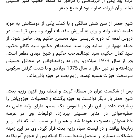
کرده بود یکی از فرزندانش را هرطور که شده، خطیب منبر حسینی
نماید و آن فرزند، عبارت بود از شیخ جعفر.
شیخ جعفر از سن شش سالگی و با کمک یکی از دوستانش به حوزه
علمیه نجف رفته و روی به آموزش مقدمات آورد و سپس توانست در
دروس لمعه که دوره تدریسی سید محسن حکیم بود، حاضر شود. از
جمله مهم‌ترین اساتید وی: سید محمدباقر حکیم، سید کاظم حکیم،
سید کمال حکیم، سید عبدالصاحب حکیم و شیخ مهدی مظفر است.
وی از سال 1973 میلادی، روی به روضه‌خوانی در محافل حسینی
پرداخته و در عین حال تا سال 1975 میلادی و تا شدت گرفتن سرکوبی
سرسخت حوزات علمیه توسط رژیم بعث در حوزه باقی‌ماند.
پس از شکست عراق در مسئله کویت و ضعف روز افزون رژیم بعث،
شیخ جعفر بار دیگر توانست به حوزه برگشته و تحصیلات حوزوی‌اش را
پیشرفت داده و این بار در قاموس یک معمم دارای رتبه علمی به
خطبه‌خوانی در منابر حسینی بپردازد. توفیقات وی در عرصه
خطبه‌خوانی به‌سرعت هویدا شد و همین امر سبب شد که نام او بر
زبان‌ها بیافتد و در لیست سیاه رژیم بعث قرار گیرد. وی در این زمینه
مشکلات بسیاری را متحمل شده‌است. تا اینکه پس از هجوم آمریکا به